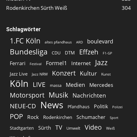
Rodenkirchen Sürth Weiß
304
Schlagwörter
1.FC Köln
boulevard
altes pfandhaus
ARD
Bundesliga
Effzeh
DTM
CDU
F1-GP
Jazz
Formel1
Internet
Ferrari
Festival
Konzert
Kultur
Jazz Live
Jazz NRW
Kunst
Köln
LIVE
Medien
Mercedes
massa
Musik
Motorsport
Nachrichten
News
NEUE-CD
Politik
Pfandhaus
Polizei
POP
Rock
Schumacher
Rodenkirchen
Sport
Video
TV
Sürth
Stadtgarten
Umwelt
Weiß