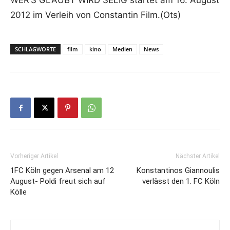
WER’S GLAUBT WIRD SELIG startet am 16. August
2012 im Verleih von Constantin Film.(Ots)
SCHLAGWORTE
film
kino
Medien
News
Vorheriger Artikel
Nächster Artikel
1FC Köln gegen Arsenal am 12
Konstantinos Giannoulis
August- Poldi freut sich auf
verlässt den 1. FC Köln
Kölle