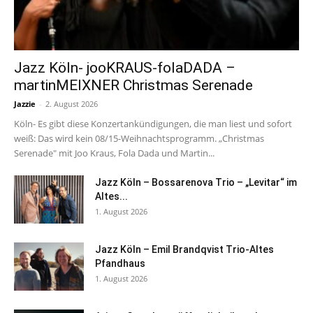
Jazz Köln- jooKRAUS-folaDADA –
martinMEIXNER Christmas Serenade
Jazzie
-
2. August 2026
Köln- Es gibt diese Konzertankündigungen, die man liest und sofort
weiß: Das wird kein 08/15-Weihnachtsprogramm. „Christmas
Serenade" mit Joo Kraus, Fola Dada und Martin...
Jazz Köln – Bossarenova Trio – „Levitar“ im
Altes...
1. August 2026
Jazz Köln – Emil Brandqvist Trio-Altes
Pfandhaus
1. August 2026