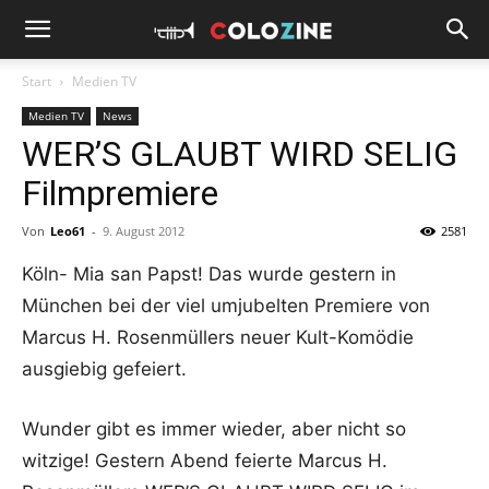
Start
Medien TV
Medien TV
News
WER’S GLAUBT WIRD SELIG
Filmpremiere
Von
Leo61
-
9. August 2012
2581
Köln- Mia san Papst! Das wurde gestern in
München bei der viel umjubelten Premiere von
Marcus H. Rosenmüllers neuer Kult-Komödie
ausgiebig gefeiert.
Wunder gibt es immer wieder, aber nicht so
witzige! Gestern Abend feierte Marcus H.