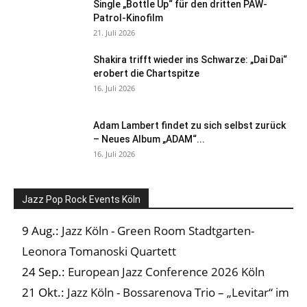
Single „Bottle Up“ für den dritten PAW-
Patrol-Kinofilm
21. Juli 2026
Shakira trifft wieder ins Schwarze: „Dai Dai“
erobert die Chartspitze
16. Juli 2026
Adam Lambert findet zu sich selbst zurück
– Neues Album „ADAM“...
16. Juli 2026
Jazz Pop Rock Events Köln
9 Aug.:
Jazz Köln - Green Room Stadtgarten-
Leonora Tomanoski Quartett
24 Sep.:
European Jazz Conference 2026 Köln
21 Okt.:
Jazz Köln - Bossarenova Trio – „Levitar“ im