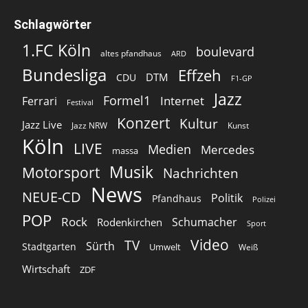
Schlagwörter
1.FC Köln
boulevard
altes pfandhaus
ARD
Bundesliga
Effzeh
DTM
CDU
F1-GP
Jazz
Formel1
Internet
Ferrari
Festival
Konzert
Kultur
Jazz Live
Jazz NRW
Kunst
Köln
LIVE
Medien
Mercedes
massa
Musik
Motorsport
Nachrichten
News
NEUE-CD
Politik
Pfandhaus
Polizei
POP
Rock
Schumacher
Rodenkirchen
Sport
Video
TV
Sürth
Stadtgarten
Umwelt
Weiß
Wirtschaft
ZDF