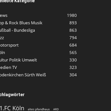
eliebte Kategorie
ews
1980
op & Rock Blues Musik
893
ußball - Bundesliga
863
azz
794
otorsport
684
öln
565
ultur Politik Umwelt
330
edien TV
323
odenkirchen Sürth Weiß
304
chlagwörter
1.FC Köln
altes pfandhaus
ARD