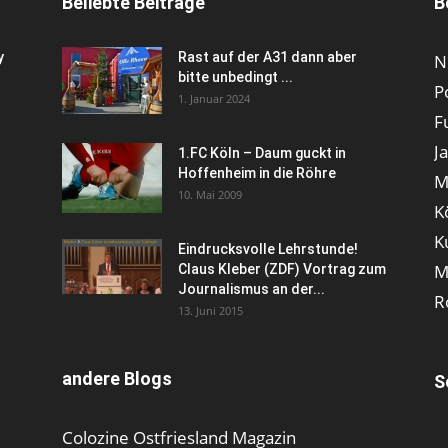
Beliebte Beiträge
B
y
Rast auf der A31 dann aber
N
bitte unbedingt ...
P
1. Januar 2024
F
J
1.FC Köln – Daum guckt in
Hoffenheim in die Röhre
M
10. Mai 2009
K
K
Eindrucksvolle Lehrstunde!
M
Claus Kleber (ZDF) Vortrag zum
Journalismus an der...
R
13. Juni 2015
andere Blogs
S
Colozine Ostfriesland Magazin