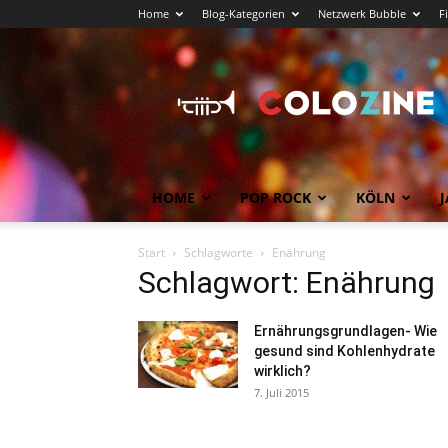
Home
Blog-Kategorien
Netzwerk Bubble
F
Köln
News
COLOZINE
Magazin
HOME
POP ROCK
KÖLN
J
Start
Schlagworte
Enährung
Schlagwort: Enährung
Ernährungsgrundlagen- Wie
gesund sind Kohlenhydrate
wirklich?
7. Juli 2015