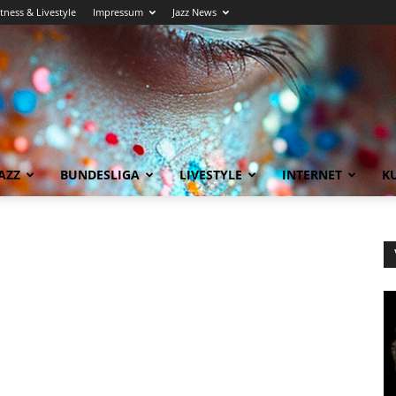
itness & Livestyle
Impressum
Jazz News
AZZ
BUNDESLIGA
LIVESTYLE
INTERNET
KU