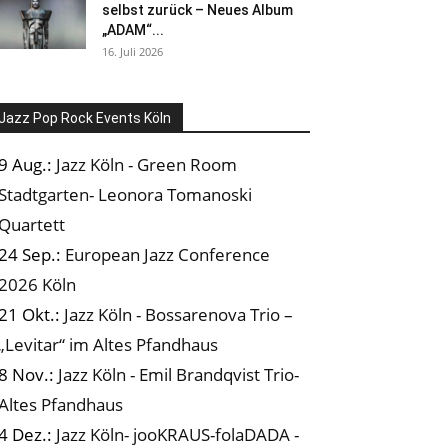
selbst zurück – Neues Album
„ADAM“...
16. Juli 2026
Jazz Pop Rock Events Köln
9 Aug.:
Jazz Köln - Green Room
Stadtgarten- Leonora Tomanoski
Quartett
24 Sep.:
European Jazz Conference
2026 Köln
21 Okt.:
Jazz Köln - Bossarenova Trio –
„Levitar“ im Altes Pfandhaus
8 Nov.:
Jazz Köln - Emil Brandqvist Trio-
Altes Pfandhaus
4 Dez.:
Jazz Köln- jooKRAUS-folaDADA -