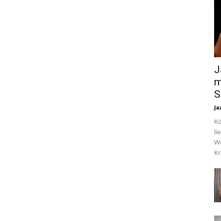
J
m
S
Ja
Kö
li
We
Kr