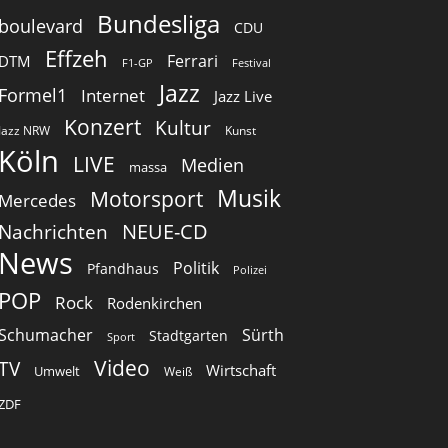
Bundesliga
boulevard
CDU
Effzeh
Ferrari
DTM
F1-GP
Festival
Jazz
Formel1
Internet
Jazz Live
Konzert
Kultur
Jazz NRW
Kunst
Köln
LIVE
Medien
massa
Musik
Motorsport
Mercedes
Nachrichten
NEUE-CD
News
Politik
Pfandhaus
Polizei
POP
Rock
Rodenkirchen
Schumacher
Sürth
Stadtgarten
Sport
Video
TV
Wirtschaft
Umwelt
Weiß
ZDF