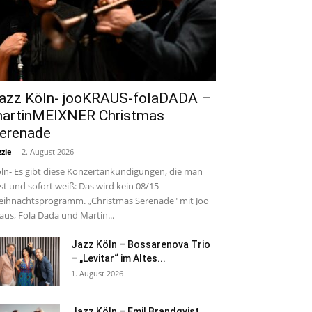
azz Köln- jooKRAUS-folaDADA –
artinMEIXNER Christmas
erenade
zzie
-
2. August 2026
ln- Es gibt diese Konzertankündigungen, die man
est und sofort weiß: Das wird kein 08/15-
ihnachtsprogramm. „Christmas Serenade" mit Joo
aus, Fola Dada und Martin...
Jazz Köln – Bossarenova Trio
– „Levitar“ im Altes...
1. August 2026
Jazz Köln – Emil Brandqvist