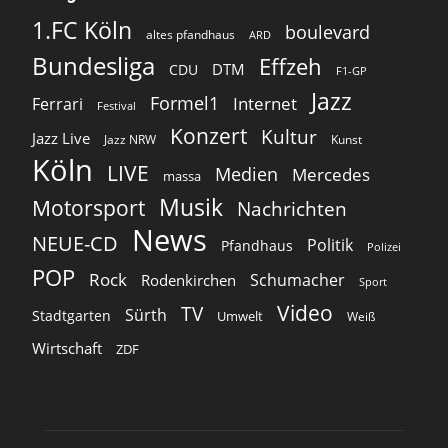
1.FC Köln
boulevard
altes pfandhaus
ARD
Bundesliga
Effzeh
DTM
CDU
F1-GP
Jazz
Formel1
Internet
Ferrari
Festival
Konzert
Kultur
Jazz Live
Jazz NRW
Kunst
Köln
LIVE
Medien
Mercedes
massa
Musik
Motorsport
Nachrichten
News
NEUE-CD
Politik
Pfandhaus
Polizei
POP
Rock
Schumacher
Rodenkirchen
Sport
Video
TV
Sürth
Stadtgarten
Umwelt
Weiß
Wirtschaft
ZDF