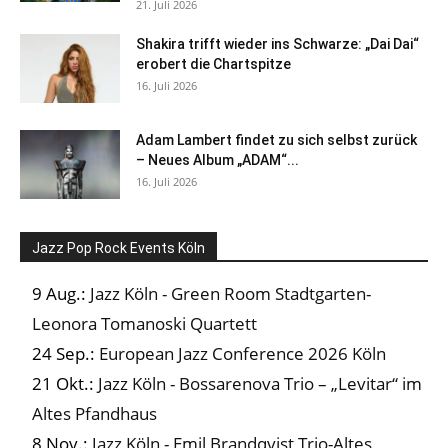
21. Juli 2026
Shakira trifft wieder ins Schwarze: „Dai Dai“
erobert die Chartspitze
16. Juli 2026
Adam Lambert findet zu sich selbst zurück
– Neues Album „ADAM“...
16. Juli 2026
Jazz Pop Rock Events Köln
9 Aug.:
Jazz Köln - Green Room Stadtgarten-
Leonora Tomanoski Quartett
24 Sep.:
European Jazz Conference 2026 Köln
21 Okt.:
Jazz Köln - Bossarenova Trio – „Levitar“ im
Altes Pfandhaus
8 Nov.:
Jazz Köln - Emil Brandqvist Trio-Altes