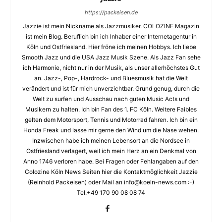
https://packeisen.de
Jazzie ist mein Nickname als Jazzmusiker. COLOZINE Magazin
ist mein Blog. Beruflich bin ich Inhaber einer Internetagentur in
Köln und Ostfriesland. Hier fröne ich meinen Hobbys. Ich liebe
Smooth Jazz und die USA Jazz Musik Szene. Als Jazz Fan sehe
ich Harmonie, nicht nur in der Musik, als unser allerhöchstes Gut
an. Jazz-, Pop-, Hardrock- und Bluesmusik hat die Welt
verändert und ist für mich unverzichtbar. Grund genug, durch die
Welt zu surfen und Ausschau nach guten Music Acts und
Musikern zu halten. Ich bin Fan des 1. FC Köln. Weitere Faibles
gelten dem Motorsport, Tennis und Motorrad fahren. Ich bin ein
Honda Freak und lasse mir gerne den Wind um die Nase wehen.
Inzwischen habe ich meinen Lebensort an die Nordsee in
Ostfriesland verlagert, weil ich mein Herz an ein Denkmal von
Anno 1746 verloren habe. Bei Fragen oder Fehlangaben auf den
Colozine Köln News Seiten hier die Kontaktmöglichkeit Jazzie
(Reinhold Packeisen) oder Mail an info@koeln-news.com :-)
Tel.+49 170 90 08 08 74