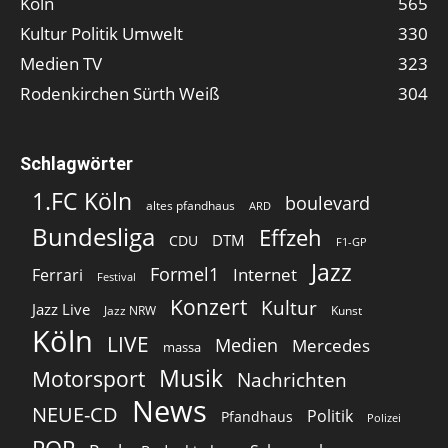
Köln
565
Kultur Politik Umwelt
330
Medien TV
323
Rodenkirchen Sürth Weiß
304
Schlagwörter
1.FC Köln
boulevard
altes pfandhaus
ARD
Bundesliga
Effzeh
DTM
CDU
F1-GP
Jazz
Formel1
Internet
Ferrari
Festival
Konzert
Kultur
Jazz Live
Jazz NRW
Kunst
Köln
LIVE
Medien
Mercedes
massa
Musik
Motorsport
Nachrichten
News
NEUE-CD
Politik
Pfandhaus
Polizei