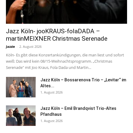
Jazz Köln- jooKRAUS-folaDADA –
martinMEIXNER Christmas Serenade
Jazzie
-
2. August 2026
Köln- Es gibt diese Konzertankündigungen, die man liest und sofort
weiß: Das wird kein 08/15-Weihnachtsprogramm. „Christmas
Serenade" mit Joo Kraus, Fola Dada und Martin...
Jazz Köln – Bossarenova Trio – „Levitar“ im
Altes...
1. August 2026
Jazz Köln – Emil Brandqvist Trio-Altes
Pfandhaus
1. August 2026