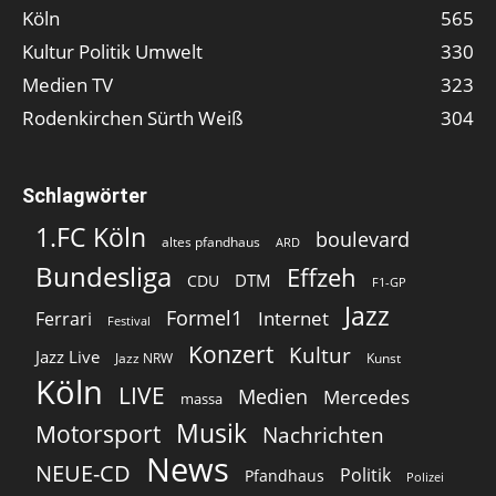
Köln
565
Kultur Politik Umwelt
330
Medien TV
323
Rodenkirchen Sürth Weiß
304
Schlagwörter
1.FC Köln
boulevard
altes pfandhaus
ARD
Bundesliga
Effzeh
DTM
CDU
F1-GP
Jazz
Formel1
Internet
Ferrari
Festival
Konzert
Kultur
Jazz Live
Jazz NRW
Kunst
Köln
LIVE
Medien
Mercedes
massa
Musik
Motorsport
Nachrichten
News
NEUE-CD
Politik
Pfandhaus
Polizei