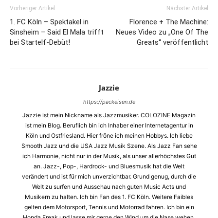
Vorheriger Artikel
Nächster Artikel
1. FC Köln – Spektakel in
Florence + The Machine:
Sinsheim – Said El Mala trifft
Neues Video zu „One Of The
bei Startelf-Debüt!
Greats“ veröffentlicht
Jazzie
https://packeisen.de
Jazzie ist mein Nickname als Jazzmusiker. COLOZINE Magazin
ist mein Blog. Beruflich bin ich Inhaber einer Internetagentur in
Köln und Ostfriesland. Hier fröne ich meinen Hobbys. Ich liebe
Smooth Jazz und die USA Jazz Musik Szene. Als Jazz Fan sehe
ich Harmonie, nicht nur in der Musik, als unser allerhöchstes Gut
an. Jazz-, Pop-, Hardrock- und Bluesmusik hat die Welt
verändert und ist für mich unverzichtbar. Grund genug, durch die
Welt zu surfen und Ausschau nach guten Music Acts und
Musikern zu halten. Ich bin Fan des 1. FC Köln. Weitere Faibles
gelten dem Motorsport, Tennis und Motorrad fahren. Ich bin ein
Honda Freak und lasse mir gerne den Wind um die Nase wehen.