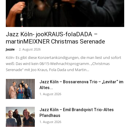
Jazz Köln- jooKRAUS-folaDADA –
martinMEIXNER Christmas Serenade
Jazzie
-
2. August 2026
Köln- Es gibt diese Konzertankündigungen, die man liest und sofort
weiß: Das wird kein 08/15-Weihnachtsprogramm. „Christmas
Serenade" mit Joo Kraus, Fola Dada und Martin...
Jazz Köln – Bossarenova Trio – „Levitar“ im
Altes...
1. August 2026
Jazz Köln – Emil Brandqvist Trio-Altes
Pfandhaus
1. August 2026