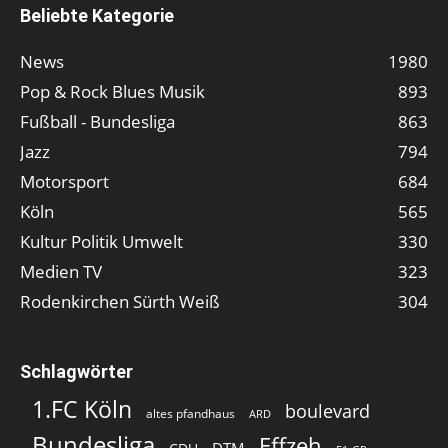
Beliebte Kategorie
News
1980
Pop & Rock Blues Musik
893
Fußball - Bundesliga
863
Jazz
794
Motorsport
684
Köln
565
Kultur Politik Umwelt
330
Medien TV
323
Rodenkirchen Sürth Weiß
304
Schlagwörter
1.FC Köln
boulevard
altes pfandhaus
ARD
Bundesliga
Effzeh
DTM