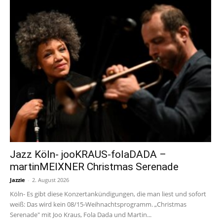
Jazz Köln- jooKRAUS-folaDADA –
martinMEIXNER Christmas Serenade
Jazzie
-
2. August 2026
Köln- Es gibt diese Konzertankündigungen, die man liest und sofort
weiß: Das wird kein 08/15-Weihnachtsprogramm. „Christmas
Serenade" mit Joo Kraus, Fola Dada und Martin...