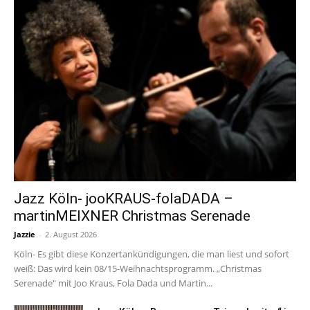
Jazz Köln- jooKRAUS-folaDADA –
martinMEIXNER Christmas Serenade
Jazzie
-
2. August 2026
Köln- Es gibt diese Konzertankündigungen, die man liest und sofort
weiß: Das wird kein 08/15-Weihnachtsprogramm. „Christmas
Serenade" mit Joo Kraus, Fola Dada und Martin...