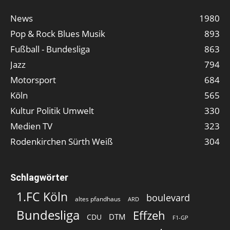
News
1980
Pop & Rock Blues Musik
893
Fußball - Bundesliga
863
Jazz
794
Motorsport
684
Köln
565
Kultur Politik Umwelt
330
Medien TV
323
Rodenkirchen Sürth Weiß
304
Schlagwörter
1.FC Köln
boulevard
altes pfandhaus
ARD
Bundesliga
Effzeh
DTM
CDU
F1-GP