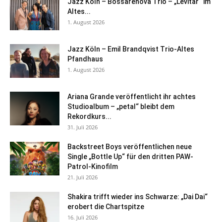
Jazz Köln – Bossarenova Trio – „Levitar“ im
Altes...
1. August 2026
Jazz Köln – Emil Brandqvist Trio-Altes
Pfandhaus
1. August 2026
Ariana Grande veröffentlicht ihr achtes
Studioalbum – „petal“ bleibt dem
Rekordkurs...
31. Juli 2026
Backstreet Boys veröffentlichen neue
Single „Bottle Up“ für den dritten PAW-
Patrol-Kinofilm
21. Juli 2026
Shakira trifft wieder ins Schwarze: „Dai Dai“
erobert die Chartspitze
16. Juli 2026