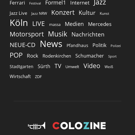
Jazz
Formel1
Internet
Ferrari
Festival
Konzert
Kultur
Jazz Live
Jazz NRW
Kunst
Köln
LIVE
Medien
Mercedes
massa
Musik
Motorsport
Nachrichten
News
NEUE-CD
Politik
Pfandhaus
Polizei
POP
Rock
Schumacher
Rodenkirchen
Sport
Video
TV
Sürth
Stadtgarten
Umwelt
Weiß
Wirtschaft
ZDF