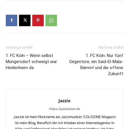
Vorheriger Artikel
Nächster Artikel
1. FC Köln – Wenn selbst
1. FC Köln: Nur fünf
Müngersdorf schweigt war
Gegentore, ein Said-El-Mala-
Heidenheim da
Bämm! und die offene
Zukunft
Jazzie
https://packeisen.de
Jazzie ist mein Nickname als Jazzmusiker. COLOZINE Magazin
ist mein Blog. Beruflich bin ich Inhaber einer Internetagentur in
Köln und Ostfriesland. Hier fröne ich meinen Hobbys. Ich liebe