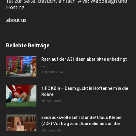
Tat zur Seite. Besucht einfach
AMR Webdesign und
Hosting
about us
Beliebte Beiträge
Rast auf der A31 dann aber bitte unbedingt
...
1. Januar 2024
1.FC Köln – Daum guckt in Hoffenheim in die
Röhre
10. Mai 2009
Eindrucksvolle Lehrstunde! Claus Kleber
(ZDF) Vortrag zum Journalismus an der...
13. Juni 2015