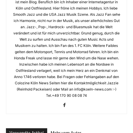
ist mein Blog. Beruflich bin ich Inhaber einer Internetagentur in
Köln und Ostfriesland. Hier fröne ich meinen Hobbys. Ich liebe
Smooth Jazz und die USA Jazz Musik Szene. Als Jazz Fan sehe
ich Harmonie, nicht nur in der Musik, als unser allerhöchstes Gut
an. Jazz-, Pop-, Hardrock- und Bluesmusik hat die Welt
verändert und ist für mich unverzichtbar. Grund genug, durch die
Welt zu surfen und Ausschau nach guten Music Acts und
Musikern zu halten. Ich bin Fan des 1. FC Köln. Weitere Faibles
gelten dem Motorsport, Tennis und Motorrad fahren. Ich bin ein
Honda Freak und lasse mir gerne den Wind um die Nase wehen.
Inzwischen habe ich meinen Lebensort an die Nordsee in
Ostfriesland verlagert, weil ich mein Herz an ein Denkmal von
Anno 1746 verloren habe. Bei Fragen oder Fehlangaben auf den
Colozine Köln News Seiten hier die Kontaktmöglichkeit Jazzie
(Reinhold Packeisen) oder Mail an info@koeln-news.com :-)
Tel.+49 170 90 08 08 74