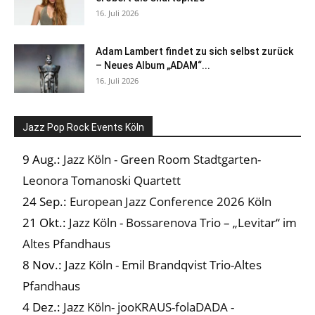
16. Juli 2026
Adam Lambert findet zu sich selbst zurück
– Neues Album „ADAM“...
16. Juli 2026
Jazz Pop Rock Events Köln
9 Aug.:
Jazz Köln - Green Room Stadtgarten-
Leonora Tomanoski Quartett
24 Sep.:
European Jazz Conference 2026 Köln
21 Okt.:
Jazz Köln - Bossarenova Trio – „Levitar“ im
Altes Pfandhaus
8 Nov.:
Jazz Köln - Emil Brandqvist Trio-Altes
Pfandhaus
4 Dez.:
Jazz Köln- jooKRAUS-folaDADA -