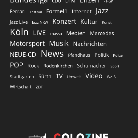
DTM
CDU
F1-GP
Jazz
Formel1
Internet
Ferrari
Festival
Konzert
Kultur
Jazz Live
Jazz NRW
Kunst
Köln
LIVE
Medien
Mercedes
massa
Musik
Motorsport
Nachrichten
News
NEUE-CD
Politik
Pfandhaus
Polizei
POP
Rock
Schumacher
Rodenkirchen
Sport
Video
TV
Sürth
Stadtgarten
Umwelt
Weiß
Wirtschaft
ZDF