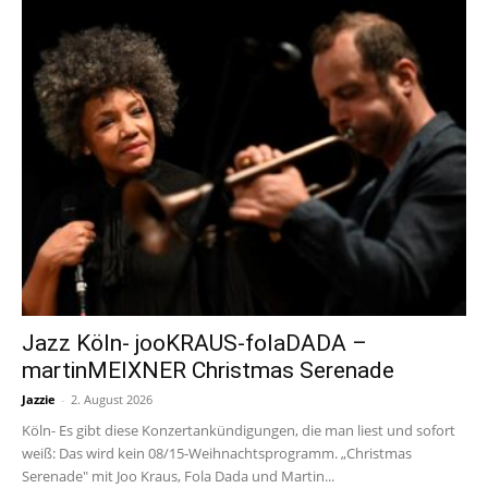
Jazz Köln- jooKRAUS-folaDADA –
martinMEIXNER Christmas Serenade
Jazzie
-
2. August 2026
Köln- Es gibt diese Konzertankündigungen, die man liest und sofort
weiß: Das wird kein 08/15-Weihnachtsprogramm. „Christmas
Serenade" mit Joo Kraus, Fola Dada und Martin...