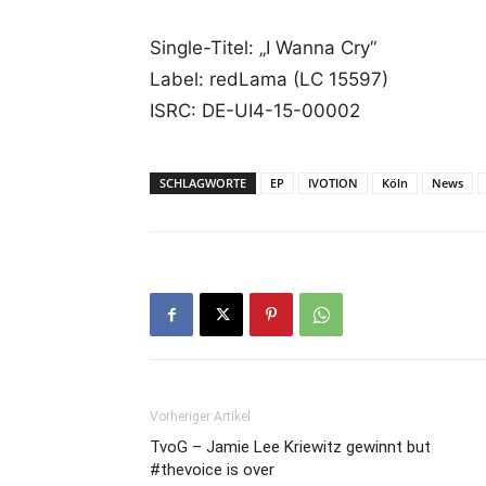
Single-Titel: „I Wanna Cry“
Label: redLama (LC 15597)
ISRC: DE-UI4-15-00002
SCHLAGWORTE
EP
IVOTION
Köln
News
Vorheriger Artikel
TvoG – Jamie Lee Kriewitz gewinnt but
#thevoice is over