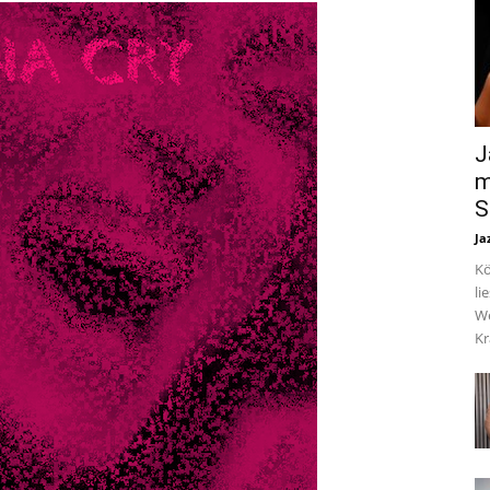
J
m
S
Ja
Kö
li
We
Kr