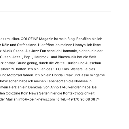
Jazzmusiker. COLOZINE Magazin ist mein Blog. Beruflich bin ich
n Köln und Ostfriesland. Hier fröne ich meinen Hobbys. Ich liebe
Musik Szene. Als Jazz Fan sehe ich Harmonie, nicht nur in der
 Gut an. Jazz-, Pop-, Hardrock- und Bluesmusik hat die Welt
erzichtbar. Grund genug, durch die Welt zu surfen und Ausschau
kern zu halten. Ich bin Fan des 1. FC Köln. Weitere Faibles
und Motorrad fahren. Ich bin ein Honda Freak und lasse mir gerne
Inzwischen habe ich meinen Lebensort an die Nordsee in
ch mein Herz an ein Denkmal von Anno 1746 verloren habe. Bei
en Colozine Köln News Seiten hier die Kontaktmöglichkeit
der Mail an info@koeln-news.com :-) Tel.+49 170 90 08 08 74