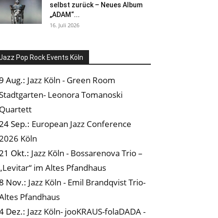
selbst zurück – Neues Album
„ADAM“...
16. Juli 2026
Jazz Pop Rock Events Köln
9 Aug.:
Jazz Köln - Green Room
Stadtgarten- Leonora Tomanoski
Quartett
24 Sep.:
European Jazz Conference
2026 Köln
21 Okt.:
Jazz Köln - Bossarenova Trio –
„Levitar“ im Altes Pfandhaus
8 Nov.:
Jazz Köln - Emil Brandqvist Trio-
Altes Pfandhaus
4 Dez.:
Jazz Köln- jooKRAUS-folaDADA -