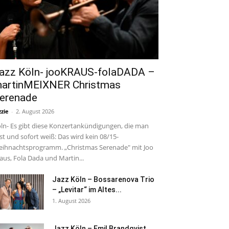
azz Köln- jooKRAUS-folaDADA –
artinMEIXNER Christmas
erenade
zzie
-
2. August 2026
ln- Es gibt diese Konzertankündigungen, die man
est und sofort weiß: Das wird kein 08/15-
ihnachtsprogramm. „Christmas Serenade" mit Joo
aus, Fola Dada und Martin...
Jazz Köln – Bossarenova Trio
– „Levitar“ im Altes...
1. August 2026
Jazz Köln – Emil Brandqvist