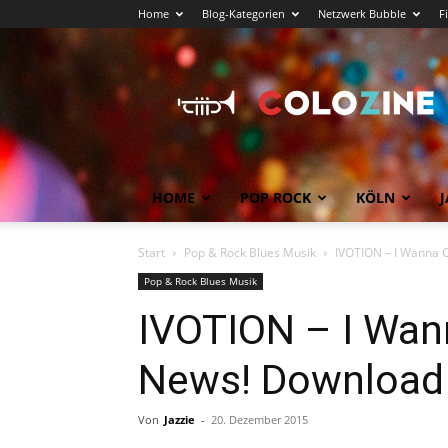
Home
Blog-Kategorien
Netzwerk Bubble
F
Köln
News
COLOZINE
Magazin
HOME
POP ROCK
KÖLN
J
Start
Pop & Rock Blues Musik
IVOTION – I Wanna C
Pop & Rock Blues Musik
IVOTION – I Wan
News! Download f
Von
Jazzie
-
20. Dezember 2015