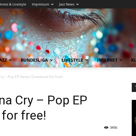
itness & Livestyle
Impressum
Jazz News
AZZ
BUNDESLIGA
LIVESTYLE
INTERNET
KU
ry – Pop EP News! Download for free!
na Cry – Pop EP
or free!
3456