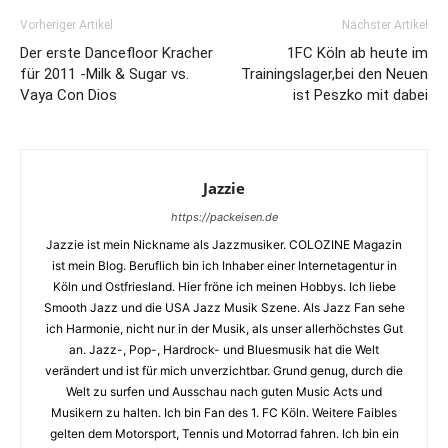
Vorheriger Artikel
Nächster Artikel
Der erste Dancefloor Kracher
1FC Köln ab heute im
für 2011 -Milk & Sugar vs.
Trainingslager,bei den Neuen
Vaya Con Dios
ist Peszko mit dabei
Jazzie
https://packeisen.de
Jazzie ist mein Nickname als Jazzmusiker. COLOZINE Magazin
ist mein Blog. Beruflich bin ich Inhaber einer Internetagentur in
Köln und Ostfriesland. Hier fröne ich meinen Hobbys. Ich liebe
Smooth Jazz und die USA Jazz Musik Szene. Als Jazz Fan sehe
ich Harmonie, nicht nur in der Musik, als unser allerhöchstes Gut
an. Jazz-, Pop-, Hardrock- und Bluesmusik hat die Welt
verändert und ist für mich unverzichtbar. Grund genug, durch die
Welt zu surfen und Ausschau nach guten Music Acts und
Musikern zu halten. Ich bin Fan des 1. FC Köln. Weitere Faibles
gelten dem Motorsport, Tennis und Motorrad fahren. Ich bin ein