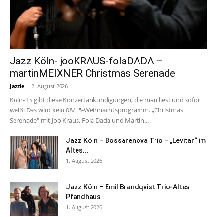
Jazz Köln- jooKRAUS-folaDADA –
martinMEIXNER Christmas Serenade
Jazzie
-
2. August 2026
Köln- Es gibt diese Konzertankündigungen, die man liest und sofort
weiß: Das wird kein 08/15-Weihnachtsprogramm. „Christmas
Serenade" mit Joo Kraus, Fola Dada und Martin...
Jazz Köln – Bossarenova Trio – „Levitar“ im
Altes...
1. August 2026
Jazz Köln – Emil Brandqvist Trio-Altes
Pfandhaus
1. August 2026