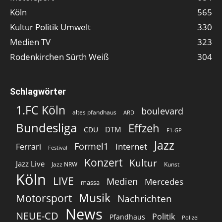
Köln
565
Kultur Politik Umwelt
330
Medien TV
323
Rodenkirchen Sürth Weiß
304
Schlagwörter
1.FC Köln
boulevard
altes pfandhaus
ARD
Bundesliga
Effzeh
DTM
CDU
F1-GP
Jazz
Formel1
Internet
Ferrari
Festival
Konzert
Kultur
Jazz Live
Jazz NRW
Kunst
Köln
LIVE
Medien
Mercedes
massa
Musik
Motorsport
Nachrichten
News
NEUE-CD
Politik
Pfandhaus
Polizei