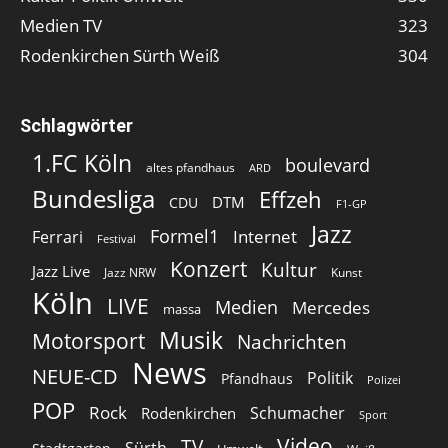
Medien TV
323
Rodenkirchen Sürth Weiß
304
Schlagwörter
1.FC Köln
boulevard
altes pfandhaus
ARD
Bundesliga
Effzeh
DTM
CDU
F1-GP
Jazz
Formel1
Internet
Ferrari
Festival
Konzert
Kultur
Jazz Live
Jazz NRW
Kunst
Köln
LIVE
Medien
Mercedes
massa
Musik
Motorsport
Nachrichten
News
NEUE-CD
Politik
Pfandhaus
Polizei
POP
Rock
Schumacher
Rodenkirchen
Sport
Video
TV
Sürth