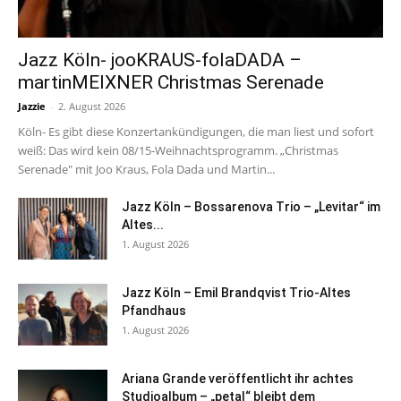
Jazz Köln- jooKRAUS-folaDADA –
martinMEIXNER Christmas Serenade
Jazzie
-
2. August 2026
Köln- Es gibt diese Konzertankündigungen, die man liest und sofort
weiß: Das wird kein 08/15-Weihnachtsprogramm. „Christmas
Serenade" mit Joo Kraus, Fola Dada und Martin...
Jazz Köln – Bossarenova Trio – „Levitar“ im
Altes...
1. August 2026
Jazz Köln – Emil Brandqvist Trio-Altes
Pfandhaus
1. August 2026
Ariana Grande veröffentlicht ihr achtes
Studioalbum – „petal“ bleibt dem