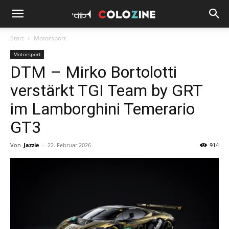
Start
Motorsport
Motorsport
DTM – Mirko Bortolotti
verstärkt TGI Team by GRT
im Lamborghini Temerario
GT3
Von
Jazzie
-
22. Februar 2026
914