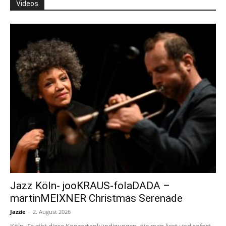
Videos
Jazz Köln- jooKRAUS-folaDADA –
martinMEIXNER Christmas Serenade
Jazzie
-
2. August 2026
Köln- Es gibt diese Konzertankündigungen, die man liest und sofort