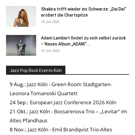
Shakira trifft wieder ins Schwarze: „Dai Dai“
erobert die Chartspitze
16. Juli 2026
Adam Lambert findet zu sich selbst zurück
– Neues Album „ADAM“...
16. Juli 2026
Jazz Pop Rock Events Köln
9 Aug.:
Jazz Köln - Green Room Stadtgarten-
Leonora Tomanoski Quartett
24 Sep.:
European Jazz Conference 2026 Köln
21 Okt.:
Jazz Köln - Bossarenova Trio – „Levitar“ im
Altes Pfandhaus
8 Nov.:
Jazz Köln - Emil Brandqvist Trio-Altes