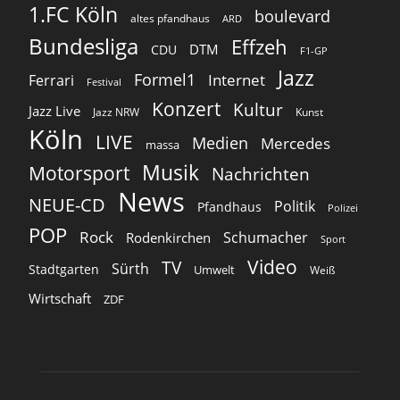
1.FC Köln
boulevard
altes pfandhaus
ARD
Bundesliga
Effzeh
DTM
CDU
F1-GP
Jazz
Formel1
Internet
Ferrari
Festival
Konzert
Kultur
Jazz Live
Jazz NRW
Kunst
Köln
LIVE
Medien
Mercedes
massa
Musik
Motorsport
Nachrichten
News
NEUE-CD
Politik
Pfandhaus
Polizei
POP
Rock
Schumacher
Rodenkirchen
Sport
Video
TV
Sürth
Stadtgarten
Umwelt
Weiß
Wirtschaft
ZDF