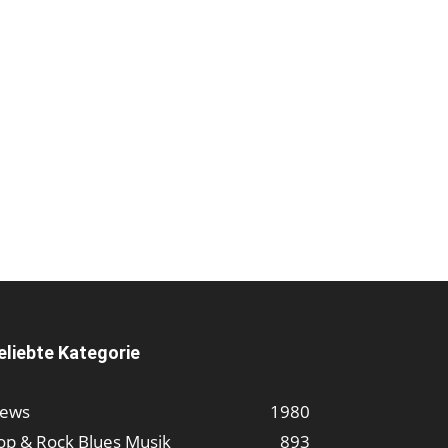
eliebte Kategorie
ews
1980
op & Rock Blues Musik
893