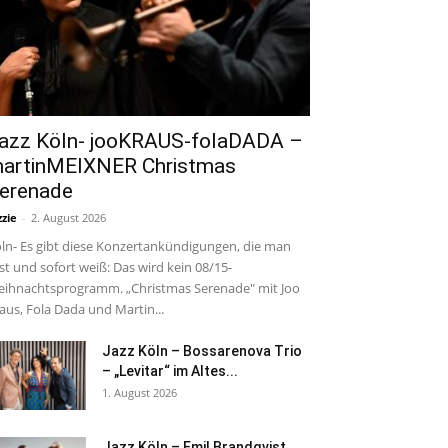
azz Köln- jooKRAUS-folaDADA –
artinMEIXNER Christmas
erenade
zzie
-
2. August 2026
ln- Es gibt diese Konzertankündigungen, die man
est und sofort weiß: Das wird kein 08/15-
ihnachtsprogramm. „Christmas Serenade" mit Joo
aus, Fola Dada und Martin...
Jazz Köln – Bossarenova Trio
– „Levitar“ im Altes...
1. August 2026
Jazz Köln – Emil Brandqvist