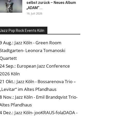
selbst zurück – Neues Album
„ADAM“...
16. Juli 2026
Jazz Pop Rock Events Köln
9 Aug.:
Jazz Köln - Green Room
Stadtgarten- Leonora Tomanoski
Quartett
24 Sep.:
European Jazz Conference
2026 Köln
21 Okt.:
Jazz Köln - Bossarenova Trio –
„Levitar“ im Altes Pfandhaus
8 Nov.:
Jazz Köln - Emil Brandqvist Trio-
Altes Pfandhaus
4 Dez.:
Jazz Köln- jooKRAUS-folaDADA -