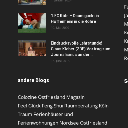
1. Januar 2024
F
J
1.FC Köln – Daum guckt in
Hoffenheim in die Röhre
M
10. Mai 2009
K
K
Eindrucksvolle Lehrstunde!
M
Claus Kleber (ZDF) Vortrag zum
Journalismus an der...
R
13. Juni 2015
andere Blogs
S
Colozine Ostfriesland Magazin
Feel Glück Feng Shui Raumberatung Köln
Traum Ferienhäuser und
Ferienwohnungen Nordsee Ostfriesland