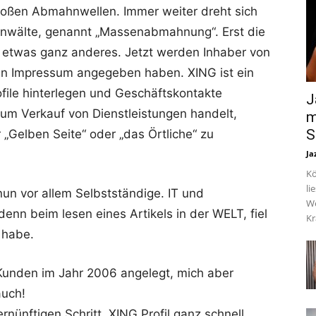
roßen Abmahnwellen. Immer weiter dreht sich
 Anwälte, genannt „Massenabmahnung“. Erst die
l etwas ganz anderes. Jetzt werden Inhaber von
in Impressum angegeben haben. XING ist ein
file hinterlegen und Geschäftskontakte
J
 um Verkauf von Dienstleistungen handelt,
m
S
r „Gelben Seite“ oder „das Örtliche“ zu
Ja
Kö
li
nun vor allem Selbstständige. IT und
We
denn beim lesen eines Artikels in der WELT, fiel
Kr
l habe.
 Kunden im Jahr 2006 angelegt, mich aber
auch!
nünftigen Schritt. XING Profil ganz schnell