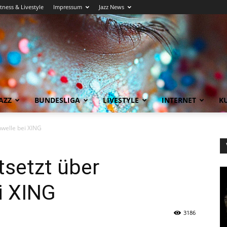
itness & Livestyle
Impressum
Jazz News
AZZ
BUNDESLIGA
LIVESTYLE
INTERNET
KU
welle bei XING
tsetzt über
i XING
3186