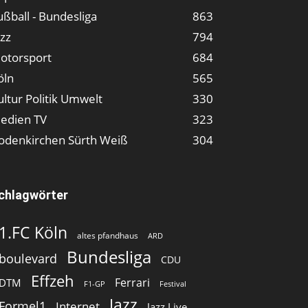
ußball - Bundesliga
863
azz
794
otorsport
684
öln
565
ultur Politik Umwelt
330
edien TV
323
odenkirchen Sürth Weiß
304
chlagwörter
1.FC Köln
altes pfandhaus
ARD
Bundesliga
boulevard
CDU
Effzeh
Ferrari
DTM
F1-GP
Festival
Jazz
Formel1
Internet
Jazz Live