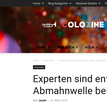
Home
Blog-Kategorien
Netzwerk Bubble
F
Köln
News
COLOZINE
Magazin
HOME
POP ROCK
KÖLN
J
Start
Internet
Experten sind entsetzt über Abmahn
Internet
Experten sind en
Abmahnwelle be
Von
Jazzie
-
22. März 2014