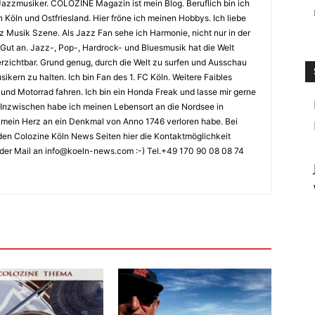
Jazzmusiker. COLOZINE Magazin ist mein Blog. Beruflich bin ich
n Köln und Ostfriesland. Hier fröne ich meinen Hobbys. Ich liebe
Musik Szene. Als Jazz Fan sehe ich Harmonie, nicht nur in der
 Gut an. Jazz-, Pop-, Hardrock- und Bluesmusik hat die Welt
erzichtbar. Grund genug, durch die Welt zu surfen und Ausschau
kern zu halten. Ich bin Fan des 1. FC Köln. Weitere Faibles
und Motorrad fahren. Ich bin ein Honda Freak und lasse mir gerne
Inzwischen habe ich meinen Lebensort an die Nordsee in
ch mein Herz an ein Denkmal von Anno 1746 verloren habe. Bei
en Colozine Köln News Seiten hier die Kontaktmöglichkeit
der Mail an info@koeln-news.com :-) Tel.+49 170 90 08 08 74