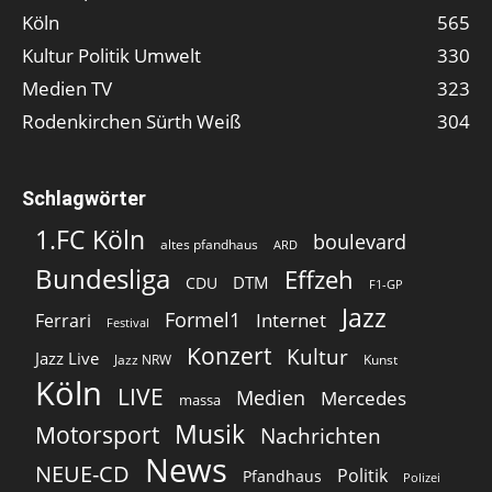
Köln
565
Kultur Politik Umwelt
330
Medien TV
323
Rodenkirchen Sürth Weiß
304
Schlagwörter
1.FC Köln
boulevard
altes pfandhaus
ARD
Bundesliga
Effzeh
DTM
CDU
F1-GP
Jazz
Formel1
Internet
Ferrari
Festival
Konzert
Kultur
Jazz Live
Jazz NRW
Kunst
Köln
LIVE
Medien
Mercedes
massa
Musik
Motorsport
Nachrichten
News
NEUE-CD
Politik
Pfandhaus
Polizei