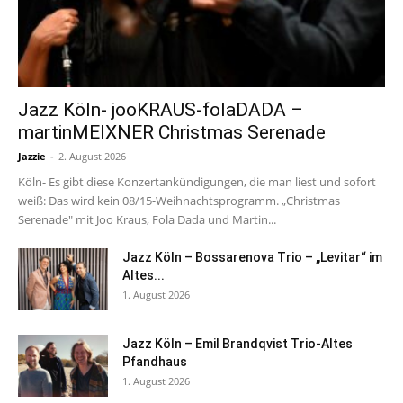
Jazz Köln- jooKRAUS-folaDADA –
martinMEIXNER Christmas Serenade
Jazzie
-
2. August 2026
Köln- Es gibt diese Konzertankündigungen, die man liest und sofort
weiß: Das wird kein 08/15-Weihnachtsprogramm. „Christmas
Serenade" mit Joo Kraus, Fola Dada und Martin...
Jazz Köln – Bossarenova Trio – „Levitar“ im
Altes...
1. August 2026
Jazz Köln – Emil Brandqvist Trio-Altes
Pfandhaus
1. August 2026