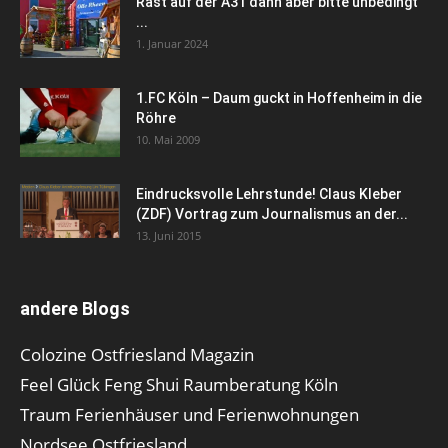
Rast auf der A31 dann aber bitte unbedingt
...
1. Januar 2024
1.FC Köln – Daum guckt in Hoffenheim in die
Röhre
10. Mai 2009
Eindrucksvolle Lehrstunde! Claus Kleber
(ZDF) Vortrag zum Journalismus an der...
13. Juni 2015
andere Blogs
Colozine Ostfriesland Magazin
Feel Glück Feng Shui Raumberatung Köln
Traum Ferienhäuser und Ferienwohnungen
Nordsee Ostfriesland