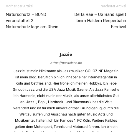
Vorheriger Artikel
Nächster Artikel
Naturschutz – BUND
Delta Rae – US Band spielt
veranstaltet 2.
beim Haldern Reeperbahn
Naturschutztage am Rhein
Festival
Jazzie
https://packeisen.de
Jazzie ist mein Nickname als Jazzmusiker. COLOZINE Magazin
ist mein Blog. Beruflich bin ich Inhaber einer Internetagentur in
Köln und Ostfriesland. Hier fröne ich meinen Hobbys. Ich liebe
Smooth Jazz und die USA Jazz Musik Szene. Als Jazz Fan sehe
ich Harmonie, nicht nur in der Musik, als unser allerhöchstes Gut
an. Jazz-, Pop-, Hardrock- und Bluesmusik hat die Welt
verändert und ist für mich unverzichtbar. Grund genug, durch die
Welt zu surfen und Ausschau nach guten Music Acts und
Musikern zu halten. Ich bin Fan des 1. FC Köln. Weitere Faibles
gelten dem Motorsport, Tennis und Motorrad fahren. Ich bin ein