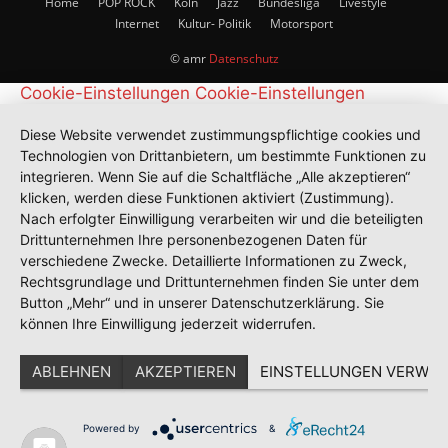
Home
POP ROCK
Köln
Jazz
Bundesliga
Livestyle
Internet
Kultur- Politik
Motorsport
© amr
Datenschutz
Cookie-Einstellungen
Cookie-Einstellungen
Diese Website verwendet zustimmungspflichtige cookies und
Technologien von Drittanbietern, um bestimmte Funktionen zu
integrieren. Wenn Sie auf die Schaltfläche „Alle akzeptieren“
klicken, werden diese Funktionen aktiviert (Zustimmung).
Nach erfolgter Einwilligung verarbeiten wir und die beteiligten
Drittunternehmen Ihre personenbezogenen Daten für
verschiedene Zwecke. Detaillierte Informationen zu Zweck,
Rechtsgrundlage und Drittunternehmen finden Sie unter dem
Button „Mehr“ und in unserer Datenschutzerklärung. Sie
können Ihre Einwilligung jederzeit widerrufen.
ABLEHNEN
AKZEPTIEREN
EINSTELLUNGEN VERWAL
Powered by
&