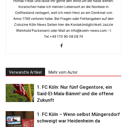
Honda Freak und lasse mir gerne den Wind um die Nase wehen.
Inzwischen habe ich meinen Lebensort an die Nordsee in
Ostfriesland verlagert, weil ich mein Herz an ein Denkmal von
Anno 1746 verloren habe. Bei Fragen oder Fehlangaben auf den
Colozine Köln News Seiten hier die Kontaktmöglichkeit Jazzie
(Reinhold Packeisen) oder Mail an info@koeln-news.com :-)
Tel.+49 170 90 08 08 74
Verwandte Artikel
Mehr vom Autor
1. FC Köln: Nur fünf Gegentore, ein
Said-El-Mala-Bämm! und die offene
Zukunft
1. FC Köln – Wenn selbst Müngersdorf
schweigt war Heidenheim da