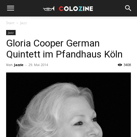
Start
Jazz
Jazz
Gloria Cooper German
Quintett im Pfandhaus Köln
Von
Jazzie
-
29. Mai 2014
3408