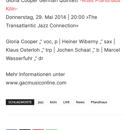
Gloria Cooper German Quintett
-Altes Pfandhaus
Köln-
Donnerstag, 29. Mai 2014 | 20:00 »The
Transatlantic Jazz Connection«
Gloria Cooper „“ voc, p | Heiner Wiberny „“ sax |
Klaus Osterloh „“ trp | Jochen Schaal „“ b | Marcel
Wasserfuhr „“ dr
Mehr Informationen unter
www.gacmusiconline.com
SCHLAGWORTE
Jazz
Köln
LIVE
News
Pfandhaus