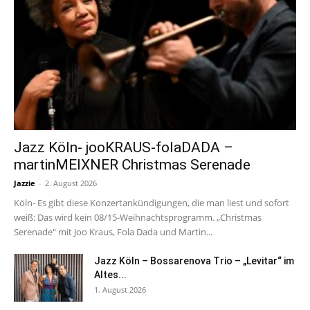
Jazz Köln- jooKRAUS-folaDADA –
martinMEIXNER Christmas Serenade
Jazzie
-
2. August 2026
Köln- Es gibt diese Konzertankündigungen, die man liest und sofort
weiß: Das wird kein 08/15-Weihnachtsprogramm. „Christmas
Serenade" mit Joo Kraus, Fola Dada und Martin...
Jazz Köln – Bossarenova Trio – „Levitar“ im
Altes...
1. August 2026