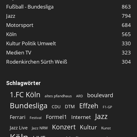
Fußball - Bundesliga
863
Jazz
794
Motorsport
684
Köln
565
Kultur Politik Umwelt
330
Medien TV
323
Rodenkirchen Sürth Weiß
304
Schlagwörter
1.FC Köln
boulevard
altes pfandhaus
ARD
Bundesliga
Effzeh
DTM
CDU
F1-GP
Jazz
Formel1
Internet
Ferrari
Festival
Konzert
Kultur
Jazz Live
Jazz NRW
Kunst