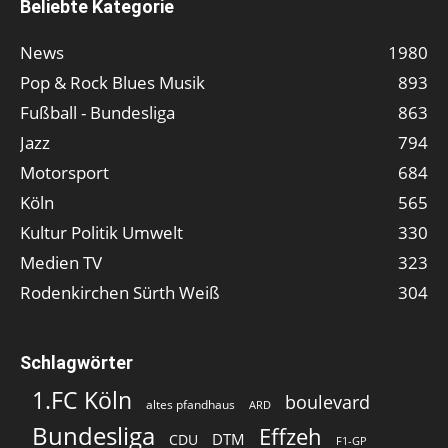
Beliebte Kategorie
News
1980
Pop & Rock Blues Musik
893
Fußball - Bundesliga
863
Jazz
794
Motorsport
684
Köln
565
Kultur Politik Umwelt
330
Medien TV
323
Rodenkirchen Sürth Weiß
304
Schlagwörter
1.FC Köln
boulevard
altes pfandhaus
ARD
Bundesliga
Effzeh
DTM
CDU
F1-GP