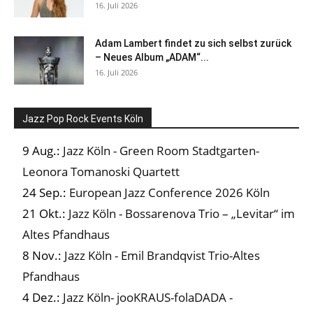
16. Juli 2026
Adam Lambert findet zu sich selbst zurück
– Neues Album „ADAM“...
16. Juli 2026
Jazz Pop Rock Events Köln
9 Aug.:
Jazz Köln - Green Room Stadtgarten-
Leonora Tomanoski Quartett
24 Sep.:
European Jazz Conference 2026 Köln
21 Okt.:
Jazz Köln - Bossarenova Trio – „Levitar“ im
Altes Pfandhaus
8 Nov.:
Jazz Köln - Emil Brandqvist Trio-Altes
Pfandhaus
4 Dez.:
Jazz Köln- jooKRAUS-folaDADA -