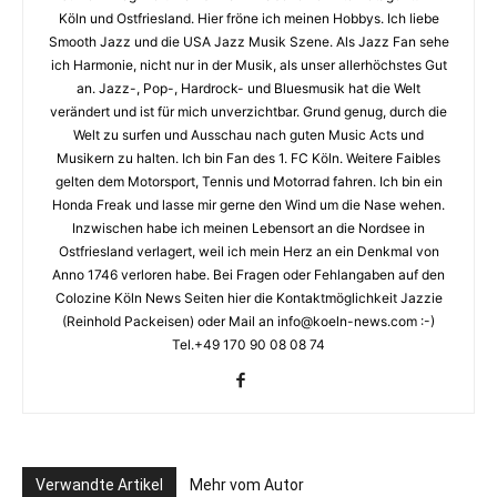
Köln und Ostfriesland. Hier fröne ich meinen Hobbys. Ich liebe
Smooth Jazz und die USA Jazz Musik Szene. Als Jazz Fan sehe
ich Harmonie, nicht nur in der Musik, als unser allerhöchstes Gut
an. Jazz-, Pop-, Hardrock- und Bluesmusik hat die Welt
verändert und ist für mich unverzichtbar. Grund genug, durch die
Welt zu surfen und Ausschau nach guten Music Acts und
Musikern zu halten. Ich bin Fan des 1. FC Köln. Weitere Faibles
gelten dem Motorsport, Tennis und Motorrad fahren. Ich bin ein
Honda Freak und lasse mir gerne den Wind um die Nase wehen.
Inzwischen habe ich meinen Lebensort an die Nordsee in
Ostfriesland verlagert, weil ich mein Herz an ein Denkmal von
Anno 1746 verloren habe. Bei Fragen oder Fehlangaben auf den
Colozine Köln News Seiten hier die Kontaktmöglichkeit Jazzie
(Reinhold Packeisen) oder Mail an info@koeln-news.com :-)
Tel.+49 170 90 08 08 74
Verwandte Artikel
Mehr vom Autor