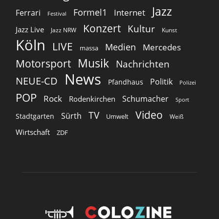
Jazz
Formel1
Internet
Ferrari
Festival
Konzert
Kultur
Jazz Live
Jazz NRW
Kunst
Köln
LIVE
Medien
Mercedes
massa
Musik
Motorsport
Nachrichten
News
NEUE-CD
Politik
Pfandhaus
Polizei
POP
Rock
Schumacher
Rodenkirchen
Sport
Video
TV
Sürth
Stadtgarten
Umwelt
Weiß
Wirtschaft
ZDF