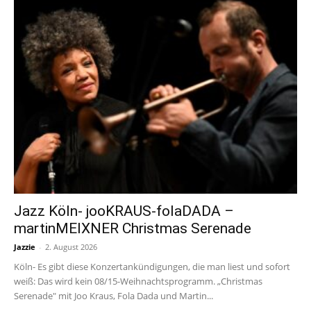
Jazz Köln- jooKRAUS-folaDADA –
martinMEIXNER Christmas Serenade
Jazzie
-
2. August 2026
Köln- Es gibt diese Konzertankündigungen, die man liest und sofort
weiß: Das wird kein 08/15-Weihnachtsprogramm. „Christmas
Serenade" mit Joo Kraus, Fola Dada und Martin...