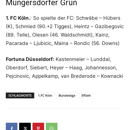
Müngersdorfer Grün
1. FC Köln.
: So spielte der FC: Schwäbe – Hübers
(K), Schmied (90.+2 Tigges), Heintz – Gazibegovic
(89. Telle), Olesen (46. Waldschmidt), Kainz,
Pacarada – Ljubicic, Maina – Rondic (56. Downs)
Fortuna Düsseldorf:
Kastenmeier – Lunddal,
Oberdorf, Siebert, Heyer – Haag, Johannesson,
Pejcinovic, Appelkamp, van Brederode – Kownacki
SCHLAGWORTE
1.FC Köln
Bundesliga
Effzeh