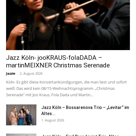
Jazz Köln- jooKRAUS-folaDADA –
martinMEIXNER Christmas Serenade
Jazzie
-
2. August 2026
Köln- Es gibt diese Konzertankündigungen, die man liest und sofort
weiß: Das wird kein 08/15-Weihnachtsprogramm. „Christmas
Serenade" mit Joo Kraus, Fola Dada und Martin...
Jazz Köln – Bossarenova Trio – „Levitar“ im
Altes...
1. August 2026