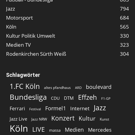
Jazz
794
Motorsport
684
Köln
565
Kultur Politik Umwelt
330
Medien TV
323
Rodenkirchen Sürth Weiß
304
Schlagwörter
1.FC Köln
boulevard
altes pfandhaus
ARD
Bundesliga
Effzeh
DTM
CDU
F1-GP
Jazz
Formel1
Internet
Ferrari
Festival
Konzert
Kultur
Jazz Live
Jazz NRW
Kunst
Köln
LIVE
Medien
Mercedes
massa