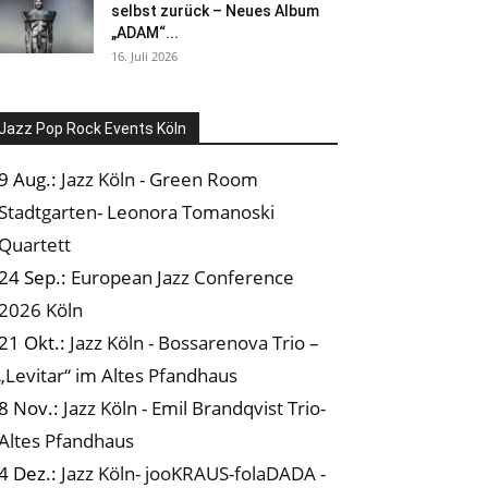
selbst zurück – Neues Album
„ADAM“...
16. Juli 2026
Jazz Pop Rock Events Köln
9 Aug.:
Jazz Köln - Green Room
Stadtgarten- Leonora Tomanoski
Quartett
24 Sep.:
European Jazz Conference
2026 Köln
21 Okt.:
Jazz Köln - Bossarenova Trio –
„Levitar“ im Altes Pfandhaus
8 Nov.:
Jazz Köln - Emil Brandqvist Trio-
Altes Pfandhaus
4 Dez.:
Jazz Köln- jooKRAUS-folaDADA -