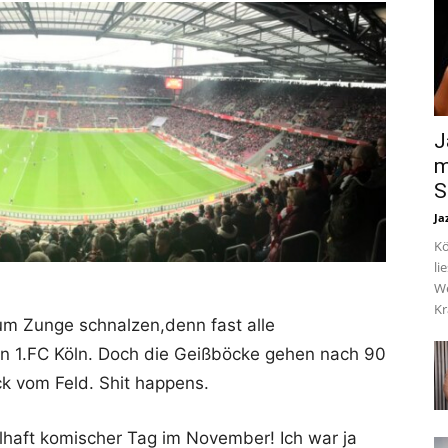
J
m
S
Ja
Kö
li
We
Kr
um Zunge schnalzen,denn fast alle
den 1.FC Köln. Doch die Geißböcke gehen nach 90
k vom Feld. Shit happens.
haft komischer Tag im November! Ich war ja