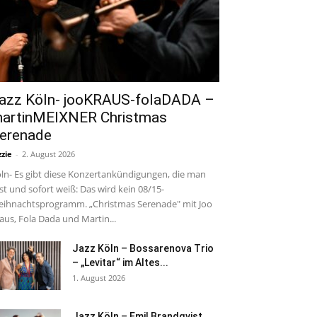
azz Köln- jooKRAUS-folaDADA –
artinMEIXNER Christmas
erenade
zzie
-
2. August 2026
ln- Es gibt diese Konzertankündigungen, die man
est und sofort weiß: Das wird kein 08/15-
ihnachtsprogramm. „Christmas Serenade" mit Joo
aus, Fola Dada und Martin...
Jazz Köln – Bossarenova Trio
– „Levitar“ im Altes...
1. August 2026
Jazz Köln – Emil Brandqvist