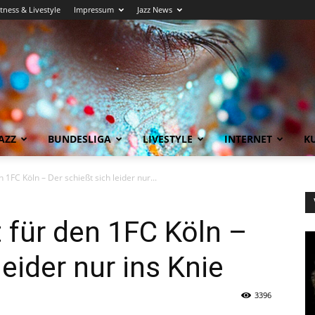
itness & Livestyle
Impressum
Jazz News
AZZ
BUNDESLIGA
LIVESTYLE
INTERNET
KU
 1FC Köln – Der schießt sich leider nur...
t für den 1FC Köln –
leider nur ins Knie
3396