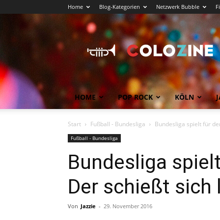
Home
Blog-Kategorien
Netzwerk Bubble
F
Köln
News
COLOZINE
Magazin
HOME
POP ROCK
KÖLN
J
Start
Fußball - Bundesliga
Bundesliga spielt für den
Fußball - Bundesliga
Bundesliga spiel
Der schießt sich 
Von
Jazzie
-
29. November 2016