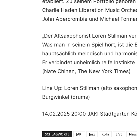
etabliert. Zu seinem Portfolio gehör
Charlie Haden Liberation Music Orches
John Abercrombie und Michael Forma
„Der Altsaxophonist Loren Stillman verm
Was man in seinem Spiel hört, ist die
hauptsächlich melodisch und harmonisch
Er verbindet unheimlich reife Instink
(Nate Chinen, The New York Times)
Line Up: Loren Stillman (alto saxoph
Burgwinkel (drums)
14.02.2025 20:00 JAKI Stadtgarten Köln
SCHLAGWORTE
JAKI
Jazz
Köln
LIVE
New