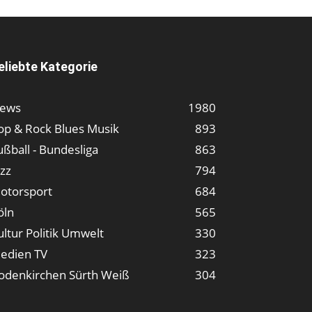
eliebte Kategorie
ews
1980
op & Rock Blues Musik
893
ußball - Bundesliga
863
azz
794
otorsport
684
öln
565
ultur Politik Umwelt
330
edien TV
323
odenkirchen Sürth Weiß
304