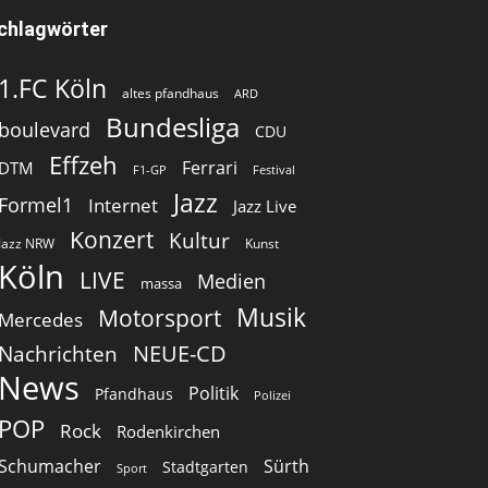
chlagwörter
1.FC Köln
altes pfandhaus
ARD
Bundesliga
boulevard
CDU
Effzeh
Ferrari
DTM
F1-GP
Festival
Jazz
Formel1
Internet
Jazz Live
Konzert
Kultur
Jazz NRW
Kunst
Köln
LIVE
Medien
massa
Musik
Motorsport
Mercedes
Nachrichten
NEUE-CD
News
Politik
Pfandhaus
Polizei
POP
Rock
Rodenkirchen
Schumacher
Sürth
Stadtgarten
Sport