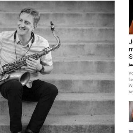
J
m
S
Ja
Kö
li
We
Kr