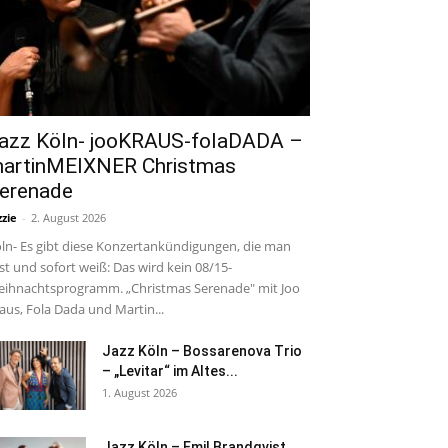
azz Köln- jooKRAUS-folaDADA –
artinMEIXNER Christmas
erenade
zzie
-
2. August 2026
ln- Es gibt diese Konzertankündigungen, die man
est und sofort weiß: Das wird kein 08/15-
ihnachtsprogramm. „Christmas Serenade" mit Joo
aus, Fola Dada und Martin...
Jazz Köln – Bossarenova Trio
– „Levitar“ im Altes...
1. August 2026
Jazz Köln – Emil Brandqvist