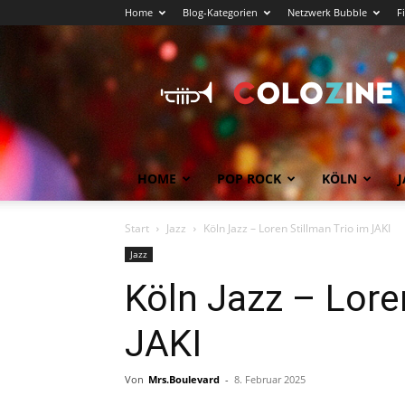
Home
Blog-Kategorien
Netzwerk Bubble
F
Köln
News
COLOZINE
Magazin
HOME
POP ROCK
KÖLN
J
Start
Jazz
Köln Jazz – Loren Stillman Trio im JAKI
Jazz
Köln Jazz – Lore
JAKI
Von
Mrs.Boulevard
-
8. Februar 2025