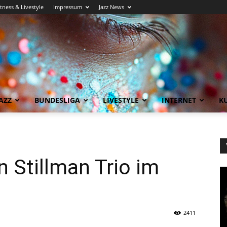
itness & Livestyle
Impressum
Jazz News
AZZ
BUNDESLIGA
LIVESTYLE
INTERNET
KU
n Stillman Trio im
2411