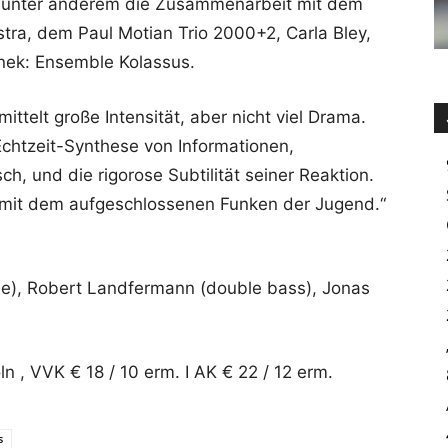
en unter anderem die Zusammenarbeit mit dem
tra, dem Paul Motian Trio 2000+2, Carla Bley,
nek: Ensemble Kolassus.
ittelt große Intensität, aber nicht viel Drama.
 Echtzeit-Synthese von Informationen,
, und die rigorose Subtilität seiner Reaktion.
te mit dem aufgeschlossenen Funken der Jugend.“
one), Robert Landfermann (double bass), Jonas
 , VVK € 18 / 10 erm. I AK € 22 / 12 erm.
s