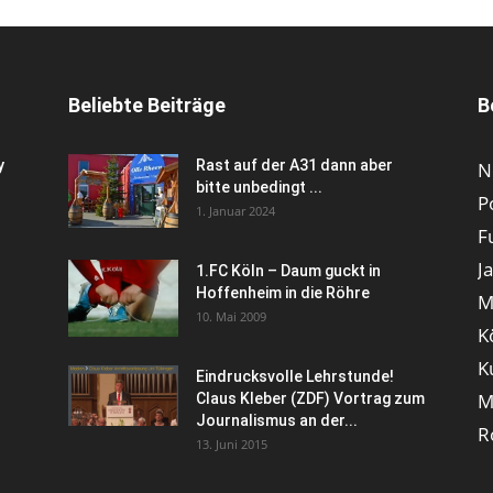
Beliebte Beiträge
B
y
Rast auf der A31 dann aber
N
bitte unbedingt ...
P
1. Januar 2024
F
J
1.FC Köln – Daum guckt in
Hoffenheim in die Röhre
M
10. Mai 2009
K
K
Eindrucksvolle Lehrstunde!
M
Claus Kleber (ZDF) Vortrag zum
Journalismus an der...
R
13. Juni 2015