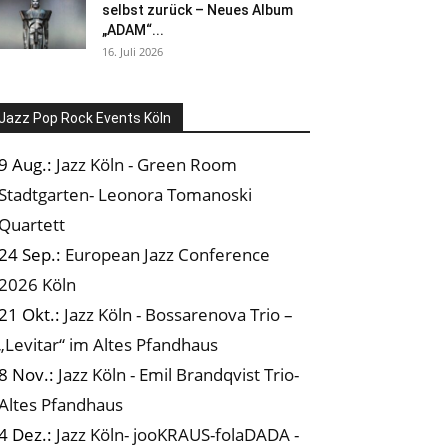
selbst zurück – Neues Album
„ADAM“...
16. Juli 2026
Jazz Pop Rock Events Köln
9 Aug.:
Jazz Köln - Green Room
Stadtgarten- Leonora Tomanoski
Quartett
24 Sep.:
European Jazz Conference
2026 Köln
21 Okt.:
Jazz Köln - Bossarenova Trio –
„Levitar“ im Altes Pfandhaus
8 Nov.:
Jazz Köln - Emil Brandqvist Trio-
Altes Pfandhaus
4 Dez.:
Jazz Köln- jooKRAUS-folaDADA -