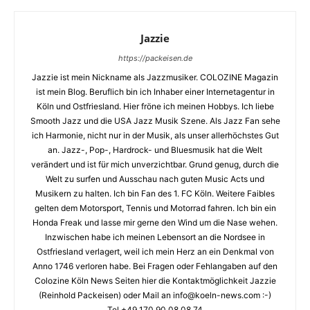
Jazzie
https://packeisen.de
Jazzie ist mein Nickname als Jazzmusiker. COLOZINE Magazin
ist mein Blog. Beruflich bin ich Inhaber einer Internetagentur in
Köln und Ostfriesland. Hier fröne ich meinen Hobbys. Ich liebe
Smooth Jazz und die USA Jazz Musik Szene. Als Jazz Fan sehe
ich Harmonie, nicht nur in der Musik, als unser allerhöchstes Gut
an. Jazz-, Pop-, Hardrock- und Bluesmusik hat die Welt
verändert und ist für mich unverzichtbar. Grund genug, durch die
Welt zu surfen und Ausschau nach guten Music Acts und
Musikern zu halten. Ich bin Fan des 1. FC Köln. Weitere Faibles
gelten dem Motorsport, Tennis und Motorrad fahren. Ich bin ein
Honda Freak und lasse mir gerne den Wind um die Nase wehen.
Inzwischen habe ich meinen Lebensort an die Nordsee in
Ostfriesland verlagert, weil ich mein Herz an ein Denkmal von
Anno 1746 verloren habe. Bei Fragen oder Fehlangaben auf den
Colozine Köln News Seiten hier die Kontaktmöglichkeit Jazzie
(Reinhold Packeisen) oder Mail an info@koeln-news.com :-)
Tel.+49 170 90 08 08 74