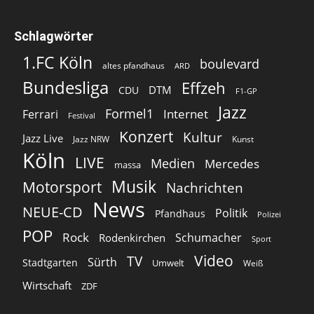
Schlagwörter
1.FC Köln
boulevard
altes pfandhaus
ARD
Bundesliga
Effzeh
DTM
CDU
F1-GP
Jazz
Formel1
Internet
Ferrari
Festival
Konzert
Kultur
Jazz Live
Jazz NRW
Kunst
Köln
LIVE
Medien
Mercedes
massa
Musik
Motorsport
Nachrichten
News
NEUE-CD
Politik
Pfandhaus
Polizei
POP
Rock
Schumacher
Rodenkirchen
Sport
Video
TV
Sürth
Stadtgarten
Umwelt
Weiß
Wirtschaft
ZDF