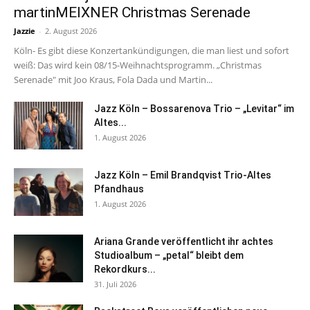
martinMEIXNER Christmas Serenade
Jazzie
-
2. August 2026
Köln- Es gibt diese Konzertankündigungen, die man liest und sofort
weiß: Das wird kein 08/15-Weihnachtsprogramm. „Christmas
Serenade" mit Joo Kraus, Fola Dada und Martin...
Jazz Köln – Bossarenova Trio – „Levitar“ im
Altes...
1. August 2026
Jazz Köln – Emil Brandqvist Trio-Altes
Pfandhaus
1. August 2026
Ariana Grande veröffentlicht ihr achtes
Studioalbum – „petal“ bleibt dem
Rekordkurs...
31. Juli 2026