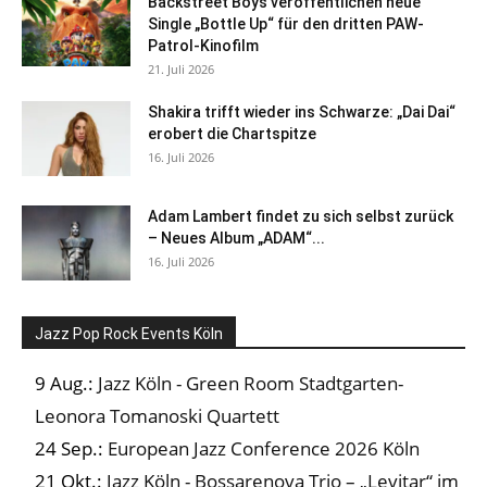
Backstreet Boys veröffentlichen neue
Single „Bottle Up“ für den dritten PAW-
Patrol-Kinofilm
21. Juli 2026
Shakira trifft wieder ins Schwarze: „Dai Dai“
erobert die Chartspitze
16. Juli 2026
Adam Lambert findet zu sich selbst zurück
– Neues Album „ADAM“...
16. Juli 2026
Jazz Pop Rock Events Köln
9 Aug.:
Jazz Köln - Green Room Stadtgarten-
Leonora Tomanoski Quartett
24 Sep.:
European Jazz Conference 2026 Köln
21 Okt.:
Jazz Köln - Bossarenova Trio – „Levitar“ im