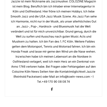
Jazzie ist mein Nickname als Jazzmusiker. COLOZINE Magazin
ist mein Blog. Beruflich bin ich Inhaber einer Internetagentur in
Köln und Ostfriesland. Hier fröne ich meinen Hobbys. Ich liebe
Smooth Jazz und die USA Jazz Musik Szene. Als Jazz Fan sehe
ich Harmonie, nicht nur in der Musik, als unser allerhöchstes Gut
an. Jazz-, Pop-, Hardrock- und Bluesmusik hat die Welt
verändert und ist für mich unverzichtbar. Grund genug, durch die
Welt zu surfen und Ausschau nach guten Music Acts und
Musikern zu halten. Ich bin Fan des 1. FC Köln. Weitere Faibles
gelten dem Motorsport, Tennis und Motorrad fahren. Ich bin ein
Honda Freak und lasse mir gerne den Wind um die Nase wehen.
Inzwischen habe ich meinen Lebensort an die Nordsee in
Ostfriesland verlagert, weil ich mein Herz an ein Denkmal von
Anno 1746 verloren habe. Bei Fragen oder Fehlangaben auf den
Colozine Köln News Seiten hier die Kontaktmöglichkeit Jazzie
(Reinhold Packeisen) oder Mail an info@koeln-news.com :-)
Tel.+49 170 90 08 08 74