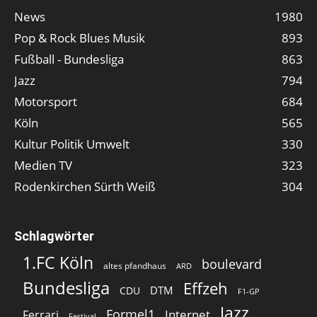
News
1980
Pop & Rock Blues Musik
893
Fußball - Bundesliga
863
Jazz
794
Motorsport
684
Köln
565
Kultur Politik Umwelt
330
Medien TV
323
Rodenkirchen Sürth Weiß
304
Schlagwörter
1.FC Köln
boulevard
altes pfandhaus
ARD
Bundesliga
Effzeh
DTM
CDU
F1-GP
Jazz
Formel1
Internet
Ferrari
Festival