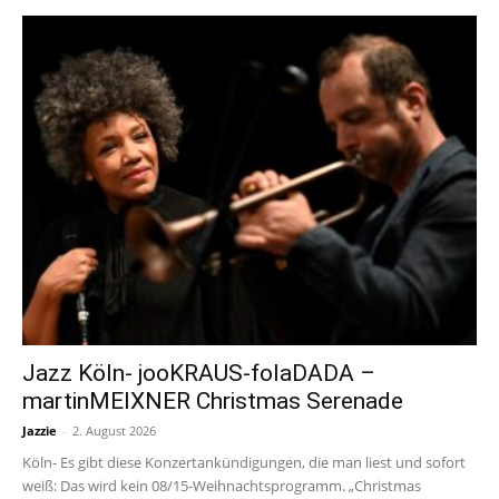
Jazz Köln- jooKRAUS-folaDADA –
martinMEIXNER Christmas Serenade
Jazzie
-
2. August 2026
Köln- Es gibt diese Konzertankündigungen, die man liest und sofort
weiß: Das wird kein 08/15-Weihnachtsprogramm. „Christmas