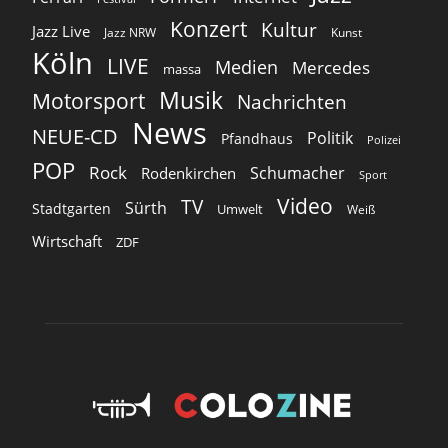
Konzert
Kultur
Jazz Live
Jazz NRW
Kunst
Köln
LIVE
Medien
Mercedes
massa
Musik
Motorsport
Nachrichten
News
NEUE-CD
Politik
Pfandhaus
Polizei
POP
Rock
Schumacher
Rodenkirchen
Sport
Video
TV
Sürth
Stadtgarten
Umwelt
Weiß
Wirtschaft
ZDF