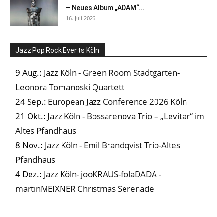
– Neues Album „ADAM“...
16. Juli 2026
Jazz Pop Rock Events Köln
9 Aug.:
Jazz Köln - Green Room Stadtgarten-
Leonora Tomanoski Quartett
24 Sep.:
European Jazz Conference 2026 Köln
21 Okt.:
Jazz Köln - Bossarenova Trio – „Levitar“ im
Altes Pfandhaus
8 Nov.:
Jazz Köln - Emil Brandqvist Trio-Altes
Pfandhaus
4 Dez.:
Jazz Köln- jooKRAUS-folaDADA -
martinMEIXNER Christmas Serenade