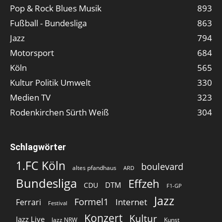
Pop & Rock Blues Musik
893
Fußball - Bundesliga
863
Jazz
794
Motorsport
684
Köln
565
Kultur Politik Umwelt
330
Medien TV
323
Rodenkirchen Sürth Weiß
304
Schlagwörter
1.FC Köln
boulevard
altes pfandhaus
ARD
Bundesliga
Effzeh
DTM
CDU
F1-GP
Jazz
Formel1
Internet
Ferrari
Festival
Konzert
Kultur
Jazz Live
Jazz NRW
Kunst