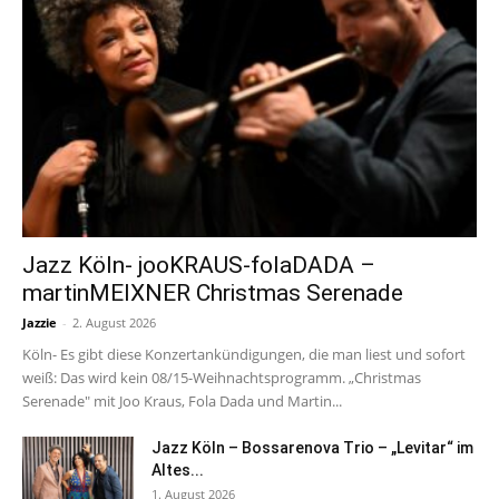
Jazz Köln- jooKRAUS-folaDADA –
martinMEIXNER Christmas Serenade
Jazzie
-
2. August 2026
Köln- Es gibt diese Konzertankündigungen, die man liest und sofort
weiß: Das wird kein 08/15-Weihnachtsprogramm. „Christmas
Serenade" mit Joo Kraus, Fola Dada und Martin...
Jazz Köln – Bossarenova Trio – „Levitar“ im
Altes...
1. August 2026