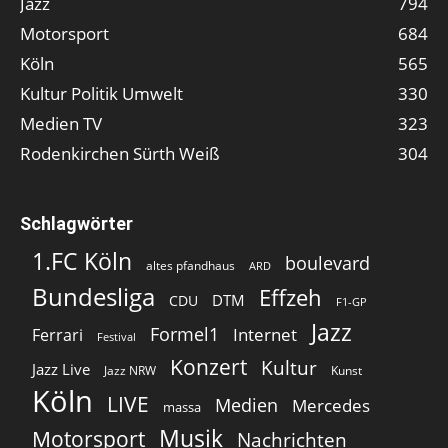
Jazz
794
Motorsport
684
Köln
565
Kultur Politik Umwelt
330
Medien TV
323
Rodenkirchen Sürth Weiß
304
Schlagwörter
1.FC Köln
boulevard
altes pfandhaus
ARD
Bundesliga
Effzeh
DTM
CDU
F1-GP
Jazz
Formel1
Internet
Ferrari
Festival
Konzert
Kultur
Jazz Live
Jazz NRW
Kunst
Köln
LIVE
Medien
Mercedes
massa
Musik
Motorsport
Nachrichten