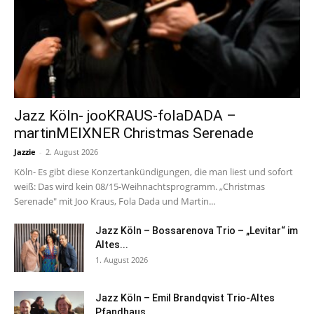
Jazz Köln- jooKRAUS-folaDADA –
martinMEIXNER Christmas Serenade
Jazzie
-
2. August 2026
Köln- Es gibt diese Konzertankündigungen, die man liest und sofort
weiß: Das wird kein 08/15-Weihnachtsprogramm. „Christmas
Serenade" mit Joo Kraus, Fola Dada und Martin...
Jazz Köln – Bossarenova Trio – „Levitar“ im
Altes...
1. August 2026
Jazz Köln – Emil Brandqvist Trio-Altes
Pfandhaus