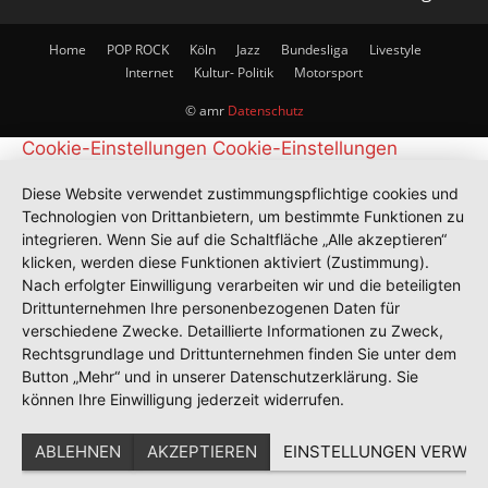
Home
POP ROCK
Köln
Jazz
Bundesliga
Livestyle
Internet
Kultur- Politik
Motorsport
© amr
Datenschutz
Cookie-Einstellungen
Cookie-Einstellungen
Diese Website verwendet zustimmungspflichtige cookies und
Technologien von Drittanbietern, um bestimmte Funktionen zu
integrieren. Wenn Sie auf die Schaltfläche „Alle akzeptieren“
klicken, werden diese Funktionen aktiviert (Zustimmung).
Nach erfolgter Einwilligung verarbeiten wir und die beteiligten
Drittunternehmen Ihre personenbezogenen Daten für
verschiedene Zwecke. Detaillierte Informationen zu Zweck,
Rechtsgrundlage und Drittunternehmen finden Sie unter dem
Button „Mehr“ und in unserer Datenschutzerklärung. Sie
können Ihre Einwilligung jederzeit widerrufen.
ABLEHNEN
AKZEPTIEREN
EINSTELLUNGEN VERWAL