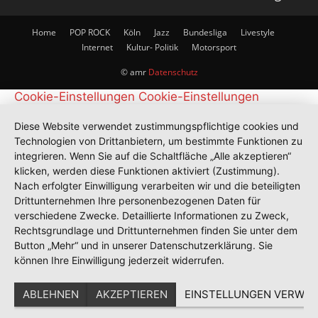
Home
POP ROCK
Köln
Jazz
Bundesliga
Livestyle
Internet
Kultur- Politik
Motorsport
© amr
Datenschutz
Cookie-Einstellungen
Cookie-Einstellungen
Diese Website verwendet zustimmungspflichtige cookies und
Technologien von Drittanbietern, um bestimmte Funktionen zu
integrieren. Wenn Sie auf die Schaltfläche „Alle akzeptieren“
klicken, werden diese Funktionen aktiviert (Zustimmung).
Nach erfolgter Einwilligung verarbeiten wir und die beteiligten
Drittunternehmen Ihre personenbezogenen Daten für
verschiedene Zwecke. Detaillierte Informationen zu Zweck,
Rechtsgrundlage und Drittunternehmen finden Sie unter dem
Button „Mehr“ und in unserer Datenschutzerklärung. Sie
können Ihre Einwilligung jederzeit widerrufen.
ABLEHNEN
AKZEPTIEREN
EINSTELLUNGEN VERWAL