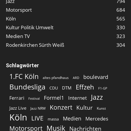
Jazz
794
Motorsport
684
Köln
565
Kultur Politik Umwelt
330
Medien TV
323
Rodenkirchen Sürth Weiß
304
Schlagwörter
1.FC Köln
boulevard
altes pfandhaus
ARD
Bundesliga
Effzeh
DTM
CDU
F1-GP
Jazz
Formel1
Internet
Ferrari
Festival
Konzert
Kultur
Jazz Live
Jazz NRW
Kunst
Köln
LIVE
Medien
Mercedes
massa
Musik
Motorsport
Nachrichten