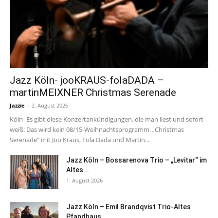
Jazz Köln- jooKRAUS-folaDADA –
martinMEIXNER Christmas Serenade
Jazzie
-
2. August 2026
Köln- Es gibt diese Konzertankündigungen, die man liest und sofort
weiß: Das wird kein 08/15-Weihnachtsprogramm. „Christmas
Serenade" mit Joo Kraus, Fola Dada und Martin...
Jazz Köln – Bossarenova Trio – „Levitar“ im
Altes...
1. August 2026
Jazz Köln – Emil Brandqvist Trio-Altes
Pfandhaus