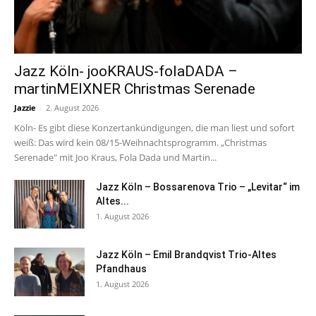
Jazz Köln- jooKRAUS-folaDADA –
martinMEIXNER Christmas Serenade
Jazzie
-
2. August 2026
Köln- Es gibt diese Konzertankündigungen, die man liest und sofort
weiß: Das wird kein 08/15-Weihnachtsprogramm. „Christmas
Serenade" mit Joo Kraus, Fola Dada und Martin...
Jazz Köln – Bossarenova Trio – „Levitar“ im
Altes...
1. August 2026
Jazz Köln – Emil Brandqvist Trio-Altes
Pfandhaus
1. August 2026