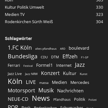
Kultur Politik Umwelt
330
Medien TV
323
Rodenkirchen Sürth Weiß
304
Schlagwörter
1.FC Köln
boulevard
altes pfandhaus
ARD
Bundesliga
Effzeh
DTM
CDU
F1-GP
Jazz
Formel1
Internet
Ferrari
Festival
Konzert
Kultur
Jazz Live
Jazz NRW
Kunst
Köln
LIVE
Medien
Mercedes
massa
Musik
Motorsport
Nachrichten
News
NEUE-CD
Politik
Pfandhaus
Polizei
POP
Rock
Schumacher
Rodenkirchen