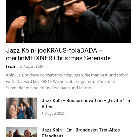
Jazz Köln- jooKRAUS-folaDADA –
martinMEIXNER Christmas Serenade
Jazzie
-
2. August 2026
Köln- Es gibt diese Konzertankündigungen, die man liest und sofort
weiß: Das wird kein 08/15-Weihnachtsprogramm. „Christmas
Serenade" mit Joo Kraus, Fola Dada und Martin...
Jazz Köln – Bossarenova Trio – „Levitar“ im
Altes...
1. August 2026
Jazz Köln – Emil Brandqvist Trio-Altes
Pfandhaus