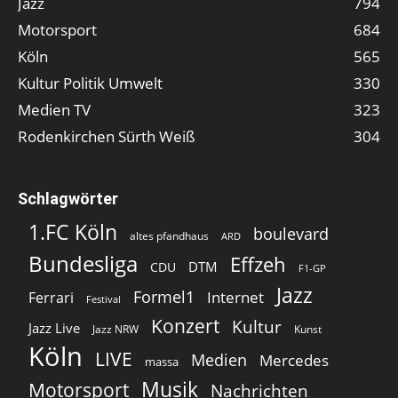
Jazz
794
Motorsport
684
Köln
565
Kultur Politik Umwelt
330
Medien TV
323
Rodenkirchen Sürth Weiß
304
Schlagwörter
1.FC Köln
boulevard
altes pfandhaus
ARD
Bundesliga
Effzeh
DTM
CDU
F1-GP
Jazz
Formel1
Internet
Ferrari
Festival
Konzert
Kultur
Jazz Live
Jazz NRW
Kunst
Köln
LIVE
Medien
Mercedes
massa
Musik
Motorsport
Nachrichten