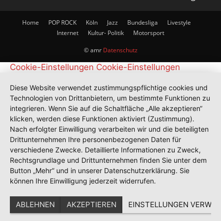
Home
POP ROCK
Köln
Jazz
Bundesliga
Livestyle
Internet
Kultur- Politik
Motorsport
© amr
Datenschutz
Cookie-Einstellungen
Cookie-Einstellungen
Diese Website verwendet zustimmungspflichtige cookies und
Technologien von Drittanbietern, um bestimmte Funktionen zu
integrieren. Wenn Sie auf die Schaltfläche „Alle akzeptieren“
klicken, werden diese Funktionen aktiviert (Zustimmung).
Nach erfolgter Einwilligung verarbeiten wir und die beteiligten
Drittunternehmen Ihre personenbezogenen Daten für
verschiedene Zwecke. Detaillierte Informationen zu Zweck,
Rechtsgrundlage und Drittunternehmen finden Sie unter dem
Button „Mehr“ und in unserer Datenschutzerklärung. Sie
können Ihre Einwilligung jederzeit widerrufen.
ABLEHNEN
AKZEPTIEREN
EINSTELLUNGEN VERWAL