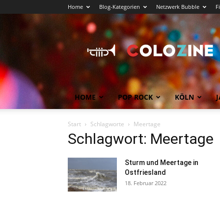
Home
Blog-Kategorien
Netzwerk Bubble
F
Köln
News
COLOZINE
Magazin
HOME
POP ROCK
KÖLN
J
Start
Schlagworte
Meertage
Schlagwort: Meertage
Sturm und Meertage in
Ostfriesland
18. Februar 2022