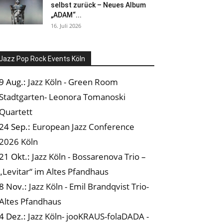
selbst zurück – Neues Album
„ADAM“...
16. Juli 2026
Jazz Pop Rock Events Köln
9 Aug.:
Jazz Köln - Green Room
Stadtgarten- Leonora Tomanoski
Quartett
24 Sep.:
European Jazz Conference
2026 Köln
21 Okt.:
Jazz Köln - Bossarenova Trio –
„Levitar“ im Altes Pfandhaus
8 Nov.:
Jazz Köln - Emil Brandqvist Trio-
Altes Pfandhaus
4 Dez.:
Jazz Köln- jooKRAUS-folaDADA -