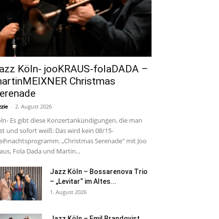
azz Köln- jooKRAUS-folaDADA –
artinMEIXNER Christmas
erenade
zzie
-
2. August 2026
ln- Es gibt diese Konzertankündigungen, die man
est und sofort weiß: Das wird kein 08/15-
ihnachtsprogramm. „Christmas Serenade" mit Joo
aus, Fola Dada und Martin...
Jazz Köln – Bossarenova Trio
– „Levitar“ im Altes...
1. August 2026
Jazz Köln – Emil Brandqvist