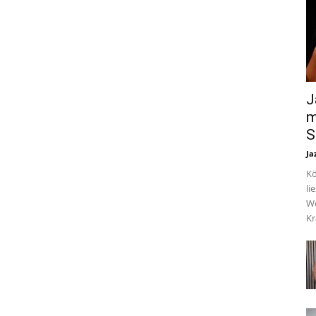
J
m
S
Ja
Kö
li
We
Kr