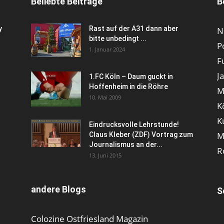
Beliebte Beiträge
B
y
Rast auf der A31 dann aber
N
bitte unbedingt ...
P
1. Januar 2024
F
J
1.FC Köln – Daum guckt in
Hoffenheim in die Röhre
M
10. Mai 2009
K
K
Eindrucksvolle Lehrstunde!
M
Claus Kleber (ZDF) Vortrag zum
Journalismus an der...
R
13. Juni 2015
andere Blogs
S
Colozine Ostfriesland Magazin