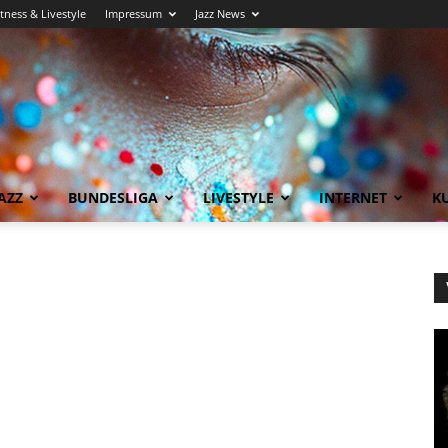
itness & Livestyle
Impressum
Jazz News
AZZ
BUNDESLIGA
LIVESTYLE
INTERNET
KU