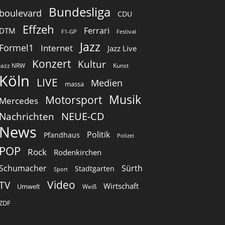
Bundesliga
boulevard
CDU
Effzeh
Ferrari
DTM
F1-GP
Festival
Jazz
Formel1
Internet
Jazz Live
Konzert
Kultur
Jazz NRW
Kunst
Köln
LIVE
Medien
massa
Musik
Motorsport
Mercedes
Nachrichten
NEUE-CD
News
Politik
Pfandhaus
Polizei
POP
Rock
Rodenkirchen
Schumacher
Sürth
Stadtgarten
Sport
Video
TV
Wirtschaft
Umwelt
Weiß
ZDF