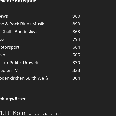
eliebte Kategorie
ews
1980
op & Rock Blues Musik
893
ußball - Bundesliga
863
azz
794
otorsport
684
öln
565
ultur Politik Umwelt
330
edien TV
323
odenkirchen Sürth Weiß
304
chlagwörter
1.FC Köln
altes pfandhaus
ARD