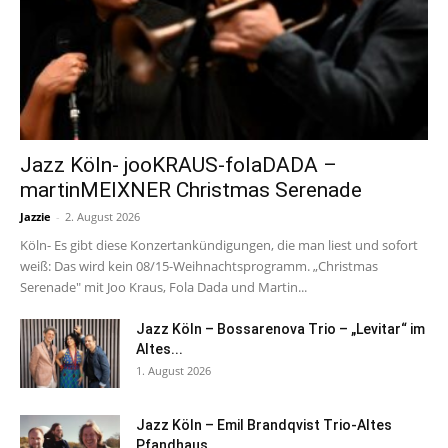
Jazz Köln- jooKRAUS-folaDADA –
martinMEIXNER Christmas Serenade
Jazzie
-
2. August 2026
Köln- Es gibt diese Konzertankündigungen, die man liest und sofort
weiß: Das wird kein 08/15-Weihnachtsprogramm. „Christmas
Serenade" mit Joo Kraus, Fola Dada und Martin...
Jazz Köln – Bossarenova Trio – „Levitar“ im
Altes...
1. August 2026
Jazz Köln – Emil Brandqvist Trio-Altes
Pfandhaus