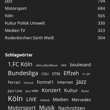
Jazz
794
Motorsport
684
Köln
565
Kultur Politik Umwelt
330
Medien TV
323
Rodenkirchen Sürth Weiß
304
Schlagwörter
1.FC Köln
boulevard
altes pfandhaus
ARD
Bundesliga
Effzeh
DTM
CDU
F1-GP
Jazz
Formel1
Internet
Ferrari
Festival
Konzert
Kultur
Jazz Live
Jazz NRW
Kunst
Köln
LIVE
Medien
Mercedes
massa
Musik
Motorsport
Nachrichten