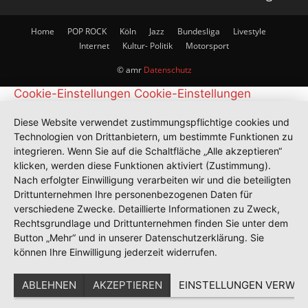
Home
POP ROCK
Köln
Jazz
Bundesliga
Livestyle
Internet
Kultur- Politik
Motorsport
© amr
Datenschutz
Cookie-Einstellungen
Cookie-Einstellungen
Diese Website verwendet zustimmungspflichtige cookies und
Technologien von Drittanbietern, um bestimmte Funktionen zu
integrieren. Wenn Sie auf die Schaltfläche „Alle akzeptieren“
klicken, werden diese Funktionen aktiviert (Zustimmung).
Nach erfolgter Einwilligung verarbeiten wir und die beteiligten
Drittunternehmen Ihre personenbezogenen Daten für
verschiedene Zwecke. Detaillierte Informationen zu Zweck,
Rechtsgrundlage und Drittunternehmen finden Sie unter dem
Button „Mehr“ und in unserer Datenschutzerklärung. Sie
können Ihre Einwilligung jederzeit widerrufen.
ABLEHNEN
AKZEPTIEREN
EINSTELLUNGEN VERWAL