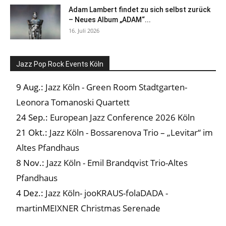
Adam Lambert findet zu sich selbst zurück
– Neues Album „ADAM“...
16. Juli 2026
Jazz Pop Rock Events Köln
9 Aug.:
Jazz Köln - Green Room Stadtgarten-
Leonora Tomanoski Quartett
24 Sep.:
European Jazz Conference 2026 Köln
21 Okt.:
Jazz Köln - Bossarenova Trio – „Levitar“ im
Altes Pfandhaus
8 Nov.:
Jazz Köln - Emil Brandqvist Trio-Altes
Pfandhaus
4 Dez.:
Jazz Köln- jooKRAUS-folaDADA -
martinMEIXNER Christmas Serenade