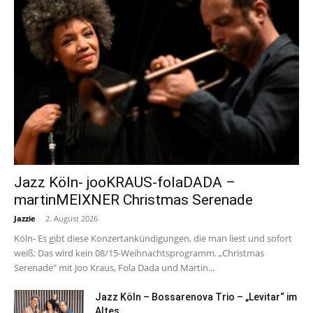
Jazz Köln- jooKRAUS-folaDADA –
martinMEIXNER Christmas Serenade
Jazzie
-
2. August 2026
Köln- Es gibt diese Konzertankündigungen, die man liest und sofort
weiß: Das wird kein 08/15-Weihnachtsprogramm. „Christmas
Serenade" mit Joo Kraus, Fola Dada und Martin...
Jazz Köln – Bossarenova Trio – „Levitar“ im
Altes...