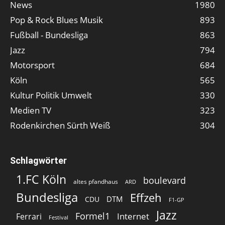
News
1980
Pop & Rock Blues Musik
893
Fußball - Bundesliga
863
Jazz
794
Motorsport
684
Köln
565
Kultur Politik Umwelt
330
Medien TV
323
Rodenkirchen Sürth Weiß
304
Schlagwörter
1.FC Köln
boulevard
altes pfandhaus
ARD
Bundesliga
Effzeh
DTM
CDU
F1-GP
Jazz
Formel1
Internet
Ferrari
Festival