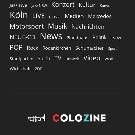
Konzert
Kultur
Jazz Live
Jazz NRW
Kunst
Köln
LIVE
Medien
Mercedes
massa
Musik
Motorsport
Nachrichten
News
NEUE-CD
Politik
Pfandhaus
Polizei
POP
Rock
Schumacher
Rodenkirchen
Sport
Video
TV
Sürth
Stadtgarten
Umwelt
Weiß
Wirtschaft
ZDF