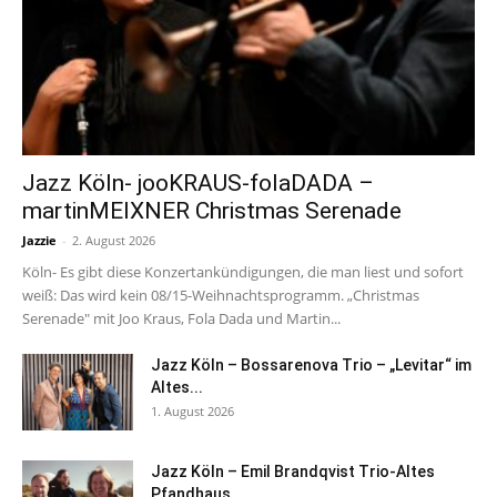
Jazz Köln- jooKRAUS-folaDADA –
martinMEIXNER Christmas Serenade
Jazzie
-
2. August 2026
Köln- Es gibt diese Konzertankündigungen, die man liest und sofort
weiß: Das wird kein 08/15-Weihnachtsprogramm. „Christmas
Serenade" mit Joo Kraus, Fola Dada und Martin...
Jazz Köln – Bossarenova Trio – „Levitar“ im
Altes...
1. August 2026
Jazz Köln – Emil Brandqvist Trio-Altes
Pfandhaus