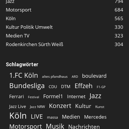
Jazz
794
Motorsport
684
Köln
565
Kultur Politik Umwelt
330
Medien TV
323
Rodenkirchen Sürth Weiß
304
Schlagwörter
1.FC Köln
boulevard
altes pfandhaus
ARD
Bundesliga
Effzeh
DTM
CDU
F1-GP
Jazz
Formel1
Internet
Ferrari
Festival
Konzert
Kultur
Jazz Live
Jazz NRW
Kunst
Köln
LIVE
Medien
Mercedes
massa
Musik
Motorsport
Nachrichten