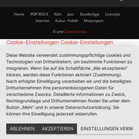
Home
POP ROCK
Köln
Jazz
Bundesliga
Livestyle
Internet
Kultur- Politik
Motorsport
© amr
Datenschutz
Cookie-Einstellungen
Cookie-Einstellungen
Diese Website verwendet zustimmungspflichtige cookies und
Technologien von Drittanbietern, um bestimmte Funktionen zu
integrieren. Wenn Sie auf die Schaltfläche „Alle akzeptieren“
klicken, werden diese Funktionen aktiviert (Zustimmung).
Nach erfolgter Einwilligung verarbeiten wir und die beteiligten
Drittunternehmen Ihre personenbezogenen Daten für
verschiedene Zwecke. Detaillierte Informationen zu Zweck,
Rechtsgrundlage und Drittunternehmen finden Sie unter dem
Button „Mehr“ und in unserer Datenschutzerklärung. Sie
können Ihre Einwilligung jederzeit widerrufen.
ABLEHNEN
AKZEPTIEREN
EINSTELLUNGEN VERWAL