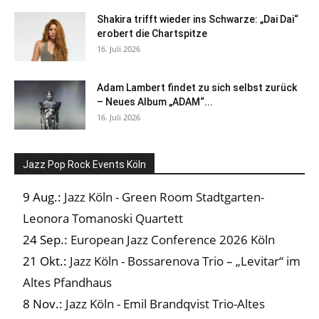
Shakira trifft wieder ins Schwarze: „Dai Dai“
erobert die Chartspitze
16. Juli 2026
Adam Lambert findet zu sich selbst zurück
– Neues Album „ADAM“...
16. Juli 2026
Jazz Pop Rock Events Köln
9 Aug.:
Jazz Köln - Green Room Stadtgarten-
Leonora Tomanoski Quartett
24 Sep.:
European Jazz Conference 2026 Köln
21 Okt.:
Jazz Köln - Bossarenova Trio – „Levitar“ im
Altes Pfandhaus
8 Nov.:
Jazz Köln - Emil Brandqvist Trio-Altes