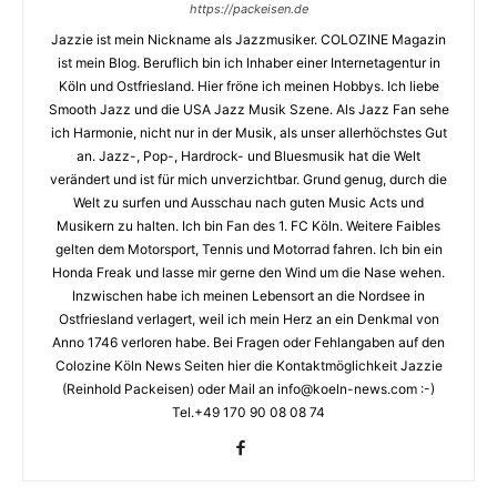
https://packeisen.de
Jazzie ist mein Nickname als Jazzmusiker. COLOZINE Magazin
ist mein Blog. Beruflich bin ich Inhaber einer Internetagentur in
Köln und Ostfriesland. Hier fröne ich meinen Hobbys. Ich liebe
Smooth Jazz und die USA Jazz Musik Szene. Als Jazz Fan sehe
ich Harmonie, nicht nur in der Musik, als unser allerhöchstes Gut
an. Jazz-, Pop-, Hardrock- und Bluesmusik hat die Welt
verändert und ist für mich unverzichtbar. Grund genug, durch die
Welt zu surfen und Ausschau nach guten Music Acts und
Musikern zu halten. Ich bin Fan des 1. FC Köln. Weitere Faibles
gelten dem Motorsport, Tennis und Motorrad fahren. Ich bin ein
Honda Freak und lasse mir gerne den Wind um die Nase wehen.
Inzwischen habe ich meinen Lebensort an die Nordsee in
Ostfriesland verlagert, weil ich mein Herz an ein Denkmal von
Anno 1746 verloren habe. Bei Fragen oder Fehlangaben auf den
Colozine Köln News Seiten hier die Kontaktmöglichkeit Jazzie
(Reinhold Packeisen) oder Mail an info@koeln-news.com :-)
Tel.+49 170 90 08 08 74