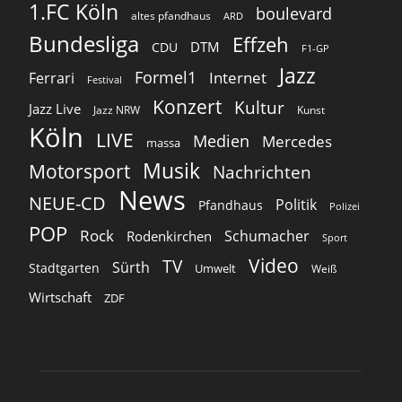
1.FC Köln
boulevard
altes pfandhaus
ARD
Bundesliga
Effzeh
DTM
CDU
F1-GP
Jazz
Formel1
Internet
Ferrari
Festival
Konzert
Kultur
Jazz Live
Jazz NRW
Kunst
Köln
LIVE
Medien
Mercedes
massa
Musik
Motorsport
Nachrichten
News
NEUE-CD
Politik
Pfandhaus
Polizei
POP
Rock
Schumacher
Rodenkirchen
Sport
Video
TV
Sürth
Stadtgarten
Umwelt
Weiß
Wirtschaft
ZDF