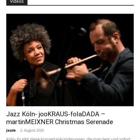
Videos
Jazz Köln- jooKRAUS-folaDADA –
martinMEIXNER Christmas Serenade
Jazzie
-
2. August 2026
Köln- Es gibt diese Konzertankündigungen, die man liest und sofort