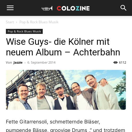
Start
Pop & Rock Blues Musik
Pop & Rock Blues Musik
Wise Guys- die Kölner mit
neuem Album – Achterbahn
Von
Jazzie
-
6. September 2014
6112
Fette Gitarrensoli, schmetternde Bläser,
pumpende Bässe, groovige Drums „“ und trotzdem