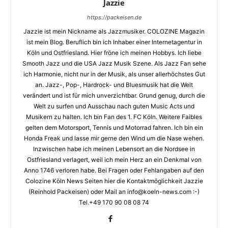
Jazzie
https://packeisen.de
Jazzie ist mein Nickname als Jazzmusiker. COLOZINE Magazin
ist mein Blog. Beruflich bin ich Inhaber einer Internetagentur in
Köln und Ostfriesland. Hier fröne ich meinen Hobbys. Ich liebe
Smooth Jazz und die USA Jazz Musik Szene. Als Jazz Fan sehe
ich Harmonie, nicht nur in der Musik, als unser allerhöchstes Gut
an. Jazz-, Pop-, Hardrock- und Bluesmusik hat die Welt
verändert und ist für mich unverzichtbar. Grund genug, durch die
Welt zu surfen und Ausschau nach guten Music Acts und
Musikern zu halten. Ich bin Fan des 1. FC Köln. Weitere Faibles
gelten dem Motorsport, Tennis und Motorrad fahren. Ich bin ein
Honda Freak und lasse mir gerne den Wind um die Nase wehen.
Inzwischen habe ich meinen Lebensort an die Nordsee in
Ostfriesland verlagert, weil ich mein Herz an ein Denkmal von
Anno 1746 verloren habe. Bei Fragen oder Fehlangaben auf den
Colozine Köln News Seiten hier die Kontaktmöglichkeit Jazzie
(Reinhold Packeisen) oder Mail an info@koeln-news.com :-)
Tel.+49 170 90 08 08 74