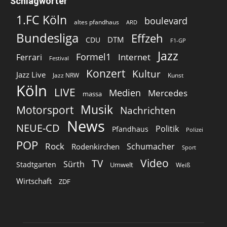
Schlagwörter
1.FC Köln
boulevard
altes pfandhaus
ARD
Bundesliga
Effzeh
DTM
CDU
F1-GP
Jazz
Formel1
Internet
Ferrari
Festival
Konzert
Kultur
Jazz Live
Jazz NRW
Kunst
Köln
LIVE
Medien
Mercedes
massa
Musik
Motorsport
Nachrichten
News
NEUE-CD
Politik
Pfandhaus
Polizei
POP
Rock
Schumacher
Rodenkirchen
Sport
Video
TV
Sürth
Stadtgarten
Umwelt
Weiß
Wirtschaft
ZDF