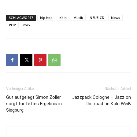
SCHLAGWORTE
hip hop
Köln
Musik
NEUE-CD
News
POP
Rock
Vorheriger Artikel
Nächster Artikel
Gut aufgelegt Simon Zoller
Jazzpack Cologne – Jazz on
sorgt für fettes Ergebnis in
the road- in Köln Weiß
Siegburg