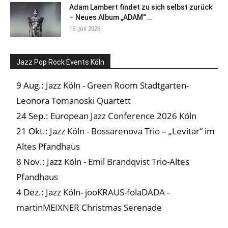
Adam Lambert findet zu sich selbst zurück
– Neues Album „ADAM“...
16. Juli 2026
Jazz Pop Rock Events Köln
9 Aug.:
Jazz Köln - Green Room Stadtgarten-
Leonora Tomanoski Quartett
24 Sep.:
European Jazz Conference 2026 Köln
21 Okt.:
Jazz Köln - Bossarenova Trio – „Levitar“ im
Altes Pfandhaus
8 Nov.:
Jazz Köln - Emil Brandqvist Trio-Altes
Pfandhaus
4 Dez.:
Jazz Köln- jooKRAUS-folaDADA -
martinMEIXNER Christmas Serenade