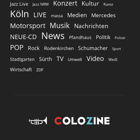
Konzert
Kultur
Jazz Live
Jazz NRW
Kunst
Köln
LIVE
Medien
Mercedes
massa
Musik
Motorsport
Nachrichten
News
NEUE-CD
Politik
Pfandhaus
Polizei
POP
Rock
Schumacher
Rodenkirchen
Sport
Video
TV
Sürth
Stadtgarten
Umwelt
Weiß
Wirtschaft
ZDF