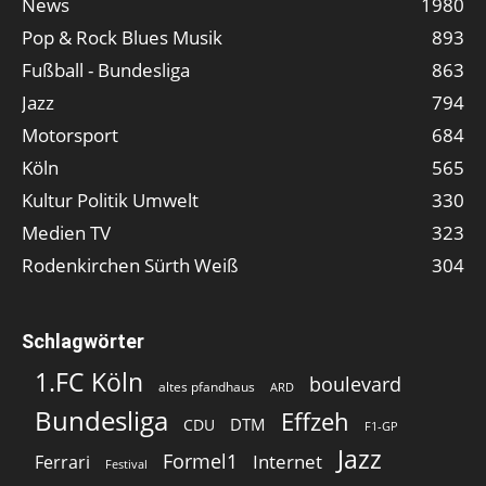
News
1980
Pop & Rock Blues Musik
893
Fußball - Bundesliga
863
Jazz
794
Motorsport
684
Köln
565
Kultur Politik Umwelt
330
Medien TV
323
Rodenkirchen Sürth Weiß
304
Schlagwörter
1.FC Köln
boulevard
altes pfandhaus
ARD
Bundesliga
Effzeh
DTM
CDU
F1-GP
Jazz
Formel1
Internet
Ferrari
Festival