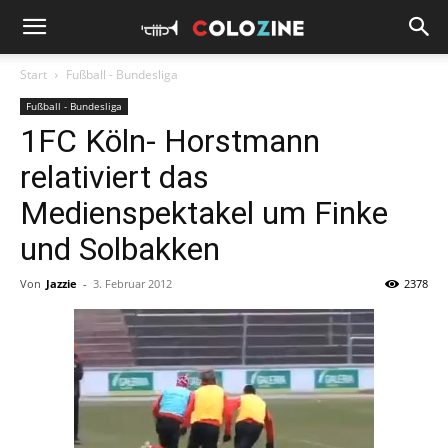
Start
Fußball - Bundesliga
Fußball - Bundesliga
1FC Köln- Horstmann
relativiert das
Medienspektakel um Finke
und Solbakken
Von
Jazzie
-
3. Februar 2012
2378