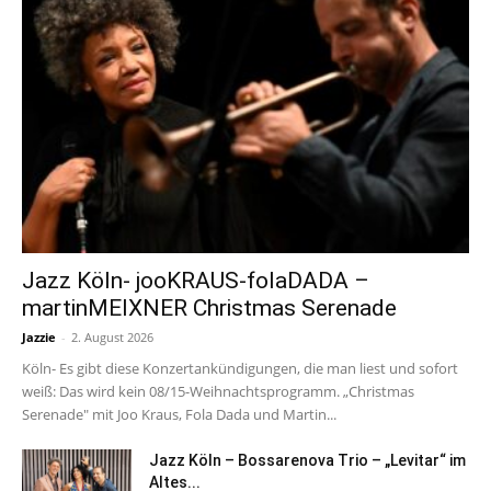
Jazz Köln- jooKRAUS-folaDADA –
martinMEIXNER Christmas Serenade
Jazzie
-
2. August 2026
Köln- Es gibt diese Konzertankündigungen, die man liest und sofort
weiß: Das wird kein 08/15-Weihnachtsprogramm. „Christmas
Serenade" mit Joo Kraus, Fola Dada und Martin...
Jazz Köln – Bossarenova Trio – „Levitar“ im
Altes...