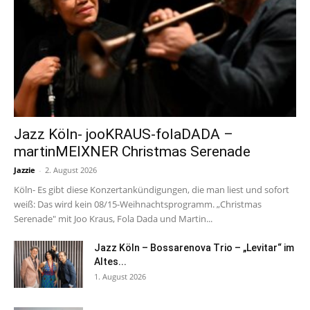
Jazz Köln- jooKRAUS-folaDADA –
martinMEIXNER Christmas Serenade
Jazzie
-
2. August 2026
Köln- Es gibt diese Konzertankündigungen, die man liest und sofort
weiß: Das wird kein 08/15-Weihnachtsprogramm. „Christmas
Serenade" mit Joo Kraus, Fola Dada und Martin...
Jazz Köln – Bossarenova Trio – „Levitar“ im
Altes...
1. August 2026