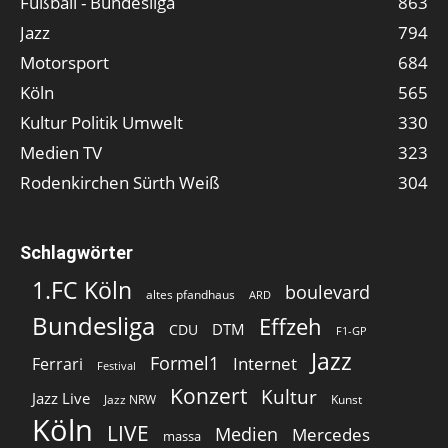
Fußball - Bundesliga
863
Jazz
794
Motorsport
684
Köln
565
Kultur Politik Umwelt
330
Medien TV
323
Rodenkirchen Sürth Weiß
304
Schlagwörter
1.FC Köln
boulevard
altes pfandhaus
ARD
Bundesliga
Effzeh
DTM
CDU
F1-GP
Jazz
Formel1
Internet
Ferrari
Festival
Konzert
Kultur
Jazz Live
Jazz NRW
Kunst
Köln
LIVE
Medien
Mercedes
massa