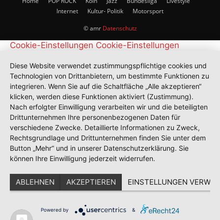
Home
POP ROCK
Köln
Jazz
Bundesliga
Livestyle
Internet
Kultur- Politik
Motorsport
© amr
Datenschutz
Cookie-Einstellungen
Cookie-Einstellungen
Diese Website verwendet zustimmungspflichtige cookies und
Technologien von Drittanbietern, um bestimmte Funktionen zu
integrieren. Wenn Sie auf die Schaltfläche „Alle akzeptieren“
klicken, werden diese Funktionen aktiviert (Zustimmung).
Nach erfolgter Einwilligung verarbeiten wir und die beteiligten
Drittunternehmen Ihre personenbezogenen Daten für
verschiedene Zwecke. Detaillierte Informationen zu Zweck,
Rechtsgrundlage und Drittunternehmen finden Sie unter dem
Button „Mehr“ und in unserer Datenschutzerklärung. Sie
können Ihre Einwilligung jederzeit widerrufen.
ABLEHNEN
AKZEPTIEREN
EINSTELLUNGEN VERWAL
Powered by
&