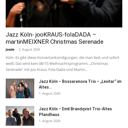
Jazz Köln- jooKRAUS-folaDADA –
martinMEIXNER Christmas Serenade
Jazzie
-
2. August 2026
Köln- Es gibt diese Konzertankündigungen, die man liest und sofort
weiß: Das wird kein 08/15-Weihnachtsprogramm. „Christmas
Serenade" mit Joo Kraus, Fola Dada und Martin...
Jazz Köln – Bossarenova Trio – „Levitar“ im
Altes...
1. August 2026
Jazz Köln – Emil Brandqvist Trio-Altes
Pfandhaus
1. August 2026