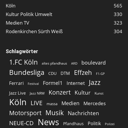
Köln
565
Kultur Politik Umwelt
330
Medien TV
323
Rodenkirchen Sürth Weiß
304
Schlagwörter
1.FC Köln
boulevard
altes pfandhaus
ARD
Bundesliga
Effzeh
DTM
CDU
F1-GP
Jazz
Formel1
Internet
Ferrari
Festival
Konzert
Kultur
Jazz Live
Jazz NRW
Kunst
Köln
LIVE
Medien
Mercedes
massa
Musik
Motorsport
Nachrichten
News
NEUE-CD
Politik
Pfandhaus
Polizei