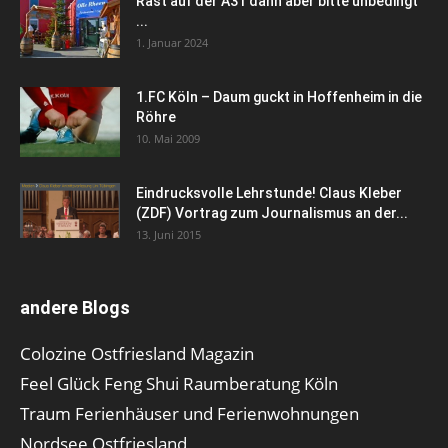
Rast auf der A31 dann aber bitte unbedingt
...
1. Januar 2024
1.FC Köln – Daum guckt in Hoffenheim in die
Röhre
10. Mai 2009
Eindrucksvolle Lehrstunde! Claus Kleber
(ZDF) Vortrag zum Journalismus an der...
13. Juni 2015
andere Blogs
Colozine Ostfriesland Magazin
Feel Glück Feng Shui Raumberatung Köln
Traum Ferienhäuser und Ferienwohnungen
Nordsee Ostfriesland