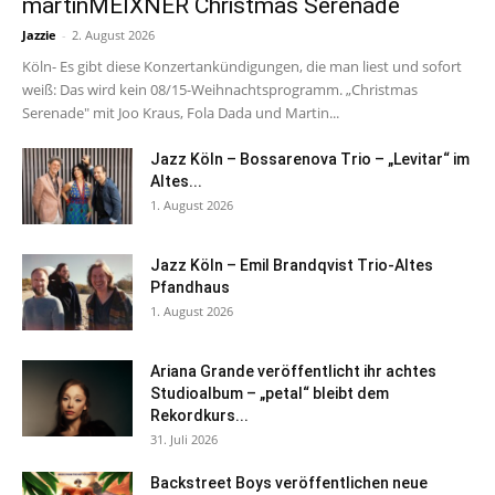
martinMEIXNER Christmas Serenade
Jazzie
-
2. August 2026
Köln- Es gibt diese Konzertankündigungen, die man liest und sofort
weiß: Das wird kein 08/15-Weihnachtsprogramm. „Christmas
Serenade" mit Joo Kraus, Fola Dada und Martin...
Jazz Köln – Bossarenova Trio – „Levitar“ im
Altes...
1. August 2026
Jazz Köln – Emil Brandqvist Trio-Altes
Pfandhaus
1. August 2026
Ariana Grande veröffentlicht ihr achtes
Studioalbum – „petal“ bleibt dem
Rekordkurs...
31. Juli 2026
Backstreet Boys veröffentlichen neue