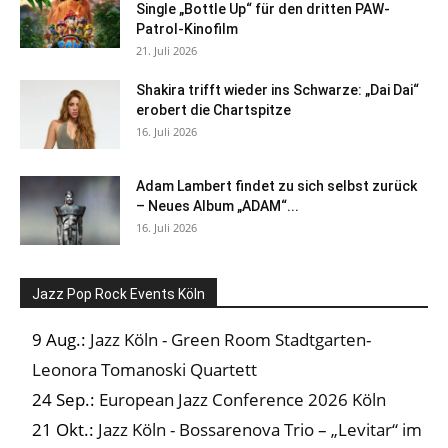
Single „Bottle Up“ für den dritten PAW-
Patrol-Kinofilm
21. Juli 2026
Shakira trifft wieder ins Schwarze: „Dai Dai“
erobert die Chartspitze
16. Juli 2026
Adam Lambert findet zu sich selbst zurück
– Neues Album „ADAM“...
16. Juli 2026
Jazz Pop Rock Events Köln
9 Aug.:
Jazz Köln - Green Room Stadtgarten-
Leonora Tomanoski Quartett
24 Sep.:
European Jazz Conference 2026 Köln
21 Okt.:
Jazz Köln - Bossarenova Trio – „Levitar“ im