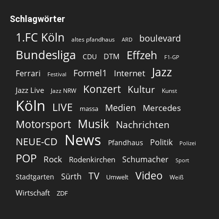
Schlagwörter
1.FC Köln
boulevard
altes pfandhaus
ARD
Bundesliga
Effzeh
DTM
CDU
F1-GP
Jazz
Formel1
Internet
Ferrari
Festival
Konzert
Kultur
Jazz Live
Jazz NRW
Kunst
Köln
LIVE
Medien
Mercedes
massa
Musik
Motorsport
Nachrichten
News
NEUE-CD
Politik
Pfandhaus
Polizei
POP
Rock
Schumacher
Rodenkirchen
Sport
Video
TV
Sürth
Stadtgarten
Umwelt
Weiß
Wirtschaft
ZDF