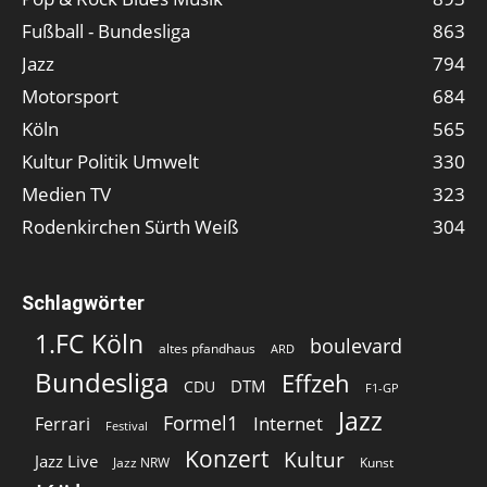
Fußball - Bundesliga
863
Jazz
794
Motorsport
684
Köln
565
Kultur Politik Umwelt
330
Medien TV
323
Rodenkirchen Sürth Weiß
304
Schlagwörter
1.FC Köln
boulevard
altes pfandhaus
ARD
Bundesliga
Effzeh
DTM
CDU
F1-GP
Jazz
Formel1
Internet
Ferrari
Festival
Konzert
Kultur
Jazz Live
Jazz NRW
Kunst