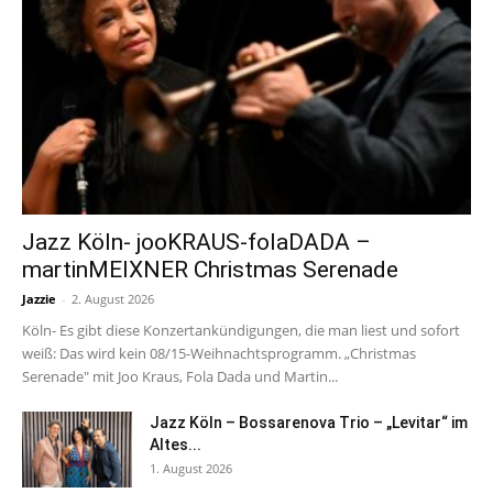
Jazz Köln- jooKRAUS-folaDADA –
martinMEIXNER Christmas Serenade
Jazzie
-
2. August 2026
Köln- Es gibt diese Konzertankündigungen, die man liest und sofort
weiß: Das wird kein 08/15-Weihnachtsprogramm. „Christmas
Serenade" mit Joo Kraus, Fola Dada und Martin...
Jazz Köln – Bossarenova Trio – „Levitar“ im
Altes...
1. August 2026