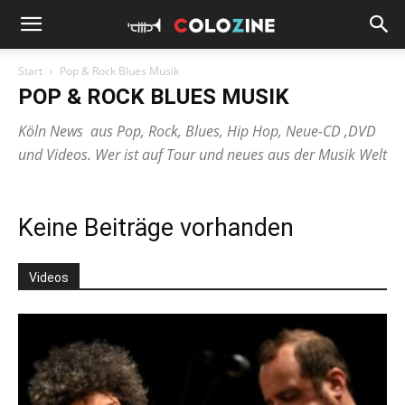
Start
Pop & Rock Blues Musik
POP & ROCK BLUES MUSIK
Köln News aus Pop, Rock, Blues, Hip Hop, Neue-CD ,DVD
und Videos. Wer ist auf Tour und neues aus der Musik Welt
Keine Beiträge vorhanden
Videos