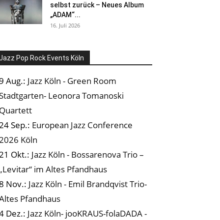
selbst zurück – Neues Album
„ADAM“...
16. Juli 2026
Jazz Pop Rock Events Köln
9 Aug.:
Jazz Köln - Green Room
Stadtgarten- Leonora Tomanoski
Quartett
24 Sep.:
European Jazz Conference
2026 Köln
21 Okt.:
Jazz Köln - Bossarenova Trio –
„Levitar“ im Altes Pfandhaus
8 Nov.:
Jazz Köln - Emil Brandqvist Trio-
Altes Pfandhaus
4 Dez.:
Jazz Köln- jooKRAUS-folaDADA -