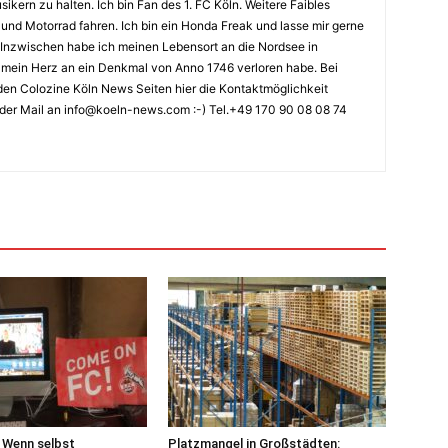
kern zu halten. Ich bin Fan des 1. FC Köln. Weitere Faibles
und Motorrad fahren. Ich bin ein Honda Freak und lasse mir gerne
Inzwischen habe ich meinen Lebensort an die Nordsee in
ch mein Herz an ein Denkmal von Anno 1746 verloren habe. Bei
en Colozine Köln News Seiten hier die Kontaktmöglichkeit
der Mail an info@koeln-news.com :-) Tel.+49 170 90 08 08 74
– Wenn selbst
Platzmangel in Großstädten: