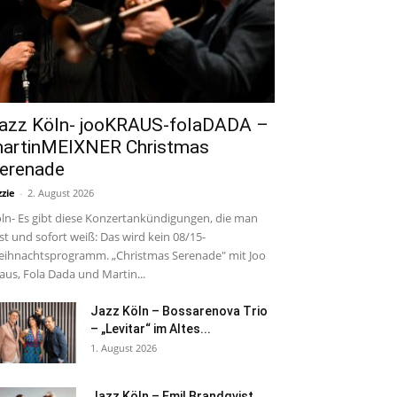
azz Köln- jooKRAUS-folaDADA –
artinMEIXNER Christmas
erenade
zzie
-
2. August 2026
ln- Es gibt diese Konzertankündigungen, die man
est und sofort weiß: Das wird kein 08/15-
ihnachtsprogramm. „Christmas Serenade" mit Joo
aus, Fola Dada und Martin...
Jazz Köln – Bossarenova Trio
– „Levitar“ im Altes...
1. August 2026
Jazz Köln – Emil Brandqvist