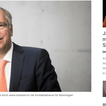
J
m
S
Ja
Kö
li
We
Kr
as Koch www.tobiaskoch.net Kontaktadresse für Rückfragen: