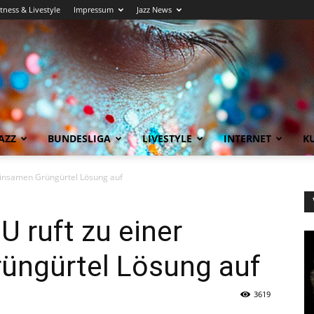
itness & Livestyle
Impressum
Jazz News
AZZ
BUNDESLIGA
LIVESTYLE
INTERNET
KU
einsamen Grüngürtel Lösung auf
U ruft zu einer
ngürtel Lösung auf
3619