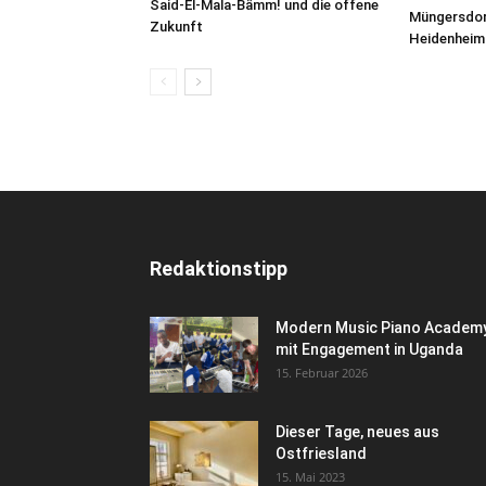
Said-El-Mala-Bämm! und die offene
Müngersdor
Zukunft
Heidenheim
Redaktionstipp
Modern Music Piano Academ
mit Engagement in Uganda
15. Februar 2026
Dieser Tage, neues aus
Ostfriesland
15. Mai 2023