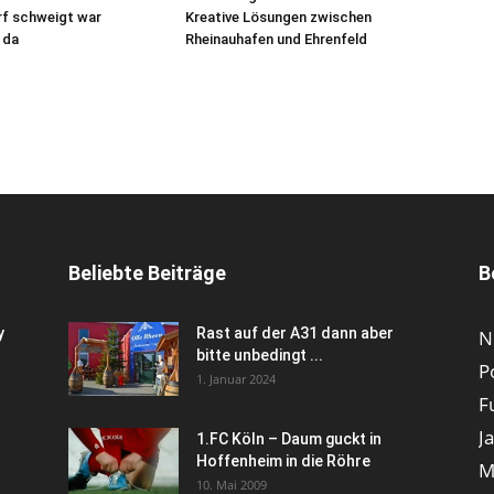
f schweigt war
Kreative Lösungen zwischen
 da
Rheinauhafen und Ehrenfeld
Beliebte Beiträge
B
y
Rast auf der A31 dann aber
N
bitte unbedingt ...
P
1. Januar 2024
F
J
1.FC Köln – Daum guckt in
Hoffenheim in die Röhre
M
10. Mai 2009