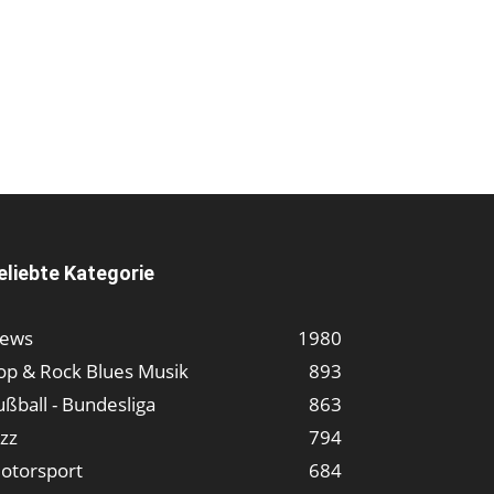
eliebte Kategorie
ews
1980
op & Rock Blues Musik
893
ußball - Bundesliga
863
azz
794
otorsport
684