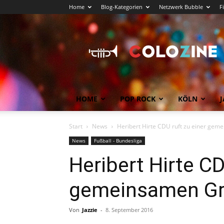
Home
Blog-Kategorien
Netzwerk Bubble
F
Köln
News
COLOZINE
Magazin
HOME
POP ROCK
KÖLN
J
Start
News
Heribert Hirte CDU ruft zu einer gem
News
Fußball - Bundesliga
Heribert Hirte CD
gemeinsamen Grü
Von
Jazzie
-
8. September 2016