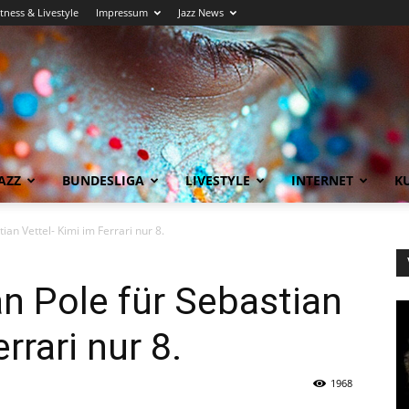
itness & Livestyle
Impressum
Jazz News
AZZ
BUNDESLIGA
LIVESTYLE
INTERNET
KU
an Vettel- Kimi im Ferrari nur 8.
n Pole für Sebastian
rrari nur 8.
1968