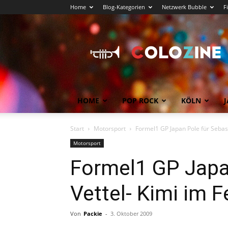
Home
Blog-Kategorien
Netzwerk Bubble
F
Köln
News
COLOZINE
Magazin
HOME
POP ROCK
KÖLN
J
Start
Motorsport
Formel1 GP Japan Pole für Sebasti
Motorsport
Formel1 GP Japa
Vettel- Kimi im Fe
Von
Packie
-
3. Oktober 2009