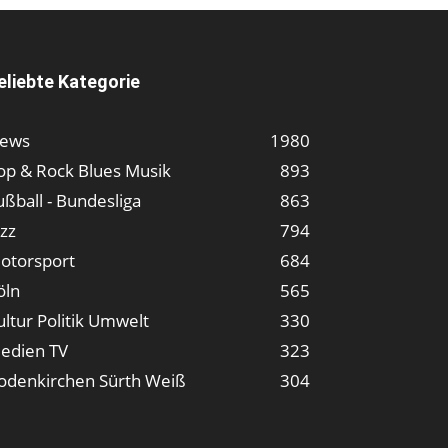
eliebte Kategorie
ews
1980
op & Rock Blues Musik
893
ußball - Bundesliga
863
azz
794
otorsport
684
öln
565
ultur Politik Umwelt
330
edien TV
323
odenkirchen Sürth Weiß
304