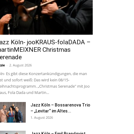
azz Köln- jooKRAUS-folaDADA –
artinMEIXNER Christmas
erenade
zzie
-
2. August 2026
ln- Es gibt diese Konzertankündigungen, die man
est und sofort weiß: Das wird kein 08/15-
ihnachtsprogramm. „Christmas Serenade" mit Joo
aus, Fola Dada und Martin...
Jazz Köln – Bossarenova Trio
– „Levitar“ im Altes...
1. August 2026
Jazz Köln – Emil Brandqvist