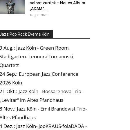
selbst zurück – Neues Album
„ADAM“...
16. Juli 2026
Jazz Pop Rock Events Köln
9 Aug.:
Jazz Köln - Green Room
Stadtgarten- Leonora Tomanoski
Quartett
24 Sep.:
European Jazz Conference
2026 Köln
21 Okt.:
Jazz Köln - Bossarenova Trio –
„Levitar“ im Altes Pfandhaus
8 Nov.:
Jazz Köln - Emil Brandqvist Trio-
Altes Pfandhaus
4 Dez.:
Jazz Köln- jooKRAUS-folaDADA -