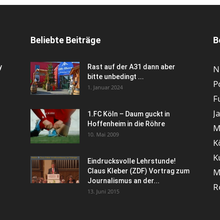
Beliebte Beiträge
B
y
Rast auf der A31 dann aber
N
bitte unbedingt ...
P
1. Januar 2024
F
J
1.FC Köln – Daum guckt in
Hoffenheim in die Röhre
M
10. Mai 2009
K
K
Eindrucksvolle Lehrstunde!
M
Claus Kleber (ZDF) Vortrag zum
Journalismus an der...
R
13. Juni 2015