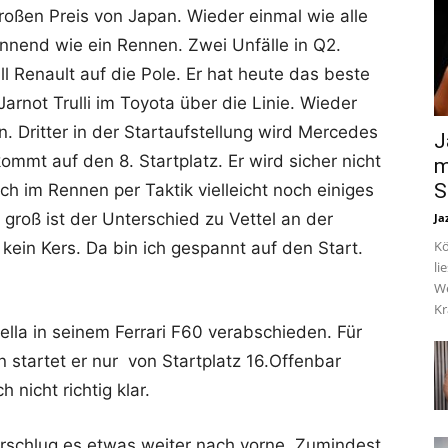
oßen Preis von Japan. Wieder einmal wie alle
annend wie ein Rennen. Zwei Unfälle in Q2.
l Renault auf die Pole. Er hat heute das beste
arnot Trulli im Toyota über die Linie. Wieder
. Dritter in der Startaufstellung wird Mercedes
J
ommt auf den 8. Startplatz. Er wird sicher nicht
m
S
ch im Rennen per Taktik vielleicht noch einiges
groß ist der Unterschied zu Vettel an der
Ja
Kö
 kein Kers. Da bin ich gespannt auf den Start.
li
We
Kr
hella in seinem Ferrari F60 verabschieden. Für
 startet er nur von Startplatz 16.Offenbar
nicht richtig klar.
rschlug es etwas weiter nach vorne. Zumindest