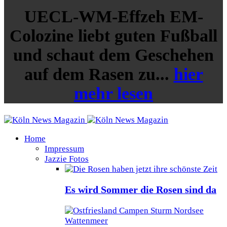
UECL-WM-Effzeh EM-
Colozine liebt guten Fußball
und schaut dem Geschehen
auf dem Rasen zu...
hier
mehr lesen
Home
Impressum
Jazzie Fotos
Es wird Sommer die Rosen sind da