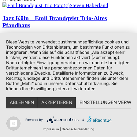
Jazz Köln – Emil Brandqvist Trio-Altes
Pfandhaus
1. August 2026
Diese Website verwendet zustimmungspflichtige cookies und
Technologien von Drittanbietern, um bestimmte Funktionen zu
integrieren. Wenn Sie auf die Schaltfläche „Alle akzeptieren“
klicken, werden diese Funktionen aktiviert (Zustimmung).
Ariana Grande veröffentlicht ihr achtes
Nach erfolgter Einwilligung verarbeiten wir und die beteiligten
Drittunternehmen Ihre personenbezogenen Daten für
Studioalbum – „petal“ bleibt dem Rekordkurs...
verschiedene Zwecke. Detaillierte Informationen zu Zweck,
Rechtsgrundlage und Drittunternehmen finden Sie unter dem
31. Juli 2026
Button „Mehr“ und in unserer Datenschutzerklärung. Sie
können Ihre Einwilligung jederzeit widerrufen.
Backstreet Boys veröffentlichen neue Single
ABLEHNEN
AKZEPTIEREN
EINSTELLUNGEN VERWAL
„Bottle Up“ für den dritten PAW-Patrol-Kinofilm
Powered by
&
21. Juli 2026
Impressum
|
Datenschutzerklärung