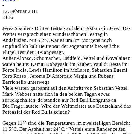
-
12. Februar 2011
2136
Jerez Spanien- Dritter Testtag auf dem Testkurs in Jerez. Das
Wetter versprach einen wunderschönen Testtag in
Andalusien. Mit 5,2°C war es um 8°° Morgens noch
empfindlich kalt.Heute war der sogenannte bewegliche
Flügel Test der FIA angesagt.
Außer Alonso, Schumacher, Heidfeld, Vettel und Kovalainen
waren heute: Kamui Kobayashi im Sauber, Paul di Resta im
Force India, Lewis Hamilton im McLaren, Sebastien Buemi
Toro Rosso , Jerome D’Ambrosio Virgin und Rubens
Barrichello unterwegs.
Viele warten gespannt auf den Auftritt von Sebastian Vettel.
Mark Webber hatte sich in den beiden Tagen etwas
zurückgehalten, da standen nur Red Bull Longruns an.
Die Frage lautete: Wird der Weltmeister aus Deutschland das
Potenzial des Red Bulls zeigen?
Gegen 11°° sind die Temperaturen im zweistelligen Bereich:
11,5°C. Der Asphalt hat 24°C.“¨Vettels erste Rundenzeiten