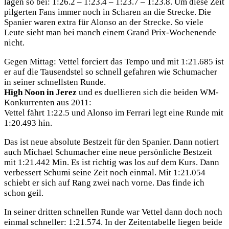
lagen so bei: 1:26.2 – 1:23.4 – 1:23.7 – 1:23.8. Um diese Zeit
pilgerten Fans immer noch in Scharen an die Strecke. Die
Spanier waren extra für Alonso an der Strecke. So viele
Leute sieht man bei manch einem Grand Prix-Wochenende
nicht.
Gegen Mittag: Vettel forciert das Tempo und mit 1:21.685 ist
er auf die Tausendstel so schnell gefahren wie Schumacher
in seiner schnellsten Runde.
High Noon in Jerez
und es duellieren sich die beiden WM-
Konkurrenten aus 2011:
Vettel fährt 1:22.5 und Alonso im Ferrari legt eine Runde mit
1:20.493 hin.
Das ist neue absolute Bestzeit für den Spanier. Dann notiert
auch Michael Schumacher eine neue persönliche Bestzeit
mit 1:21.442 Min. Es ist richtig was los auf dem Kurs. Dann
verbessert Schumi seine Zeit noch einmal. Mit 1:21.054
schiebt er sich auf Rang zwei nach vorne. Das finde ich
schon geil.
In seiner dritten schnellen Runde war Vettel dann doch noch
einmal schneller: 1:21.574. In der Zeitentabelle liegen beide