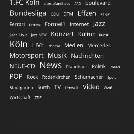
1.FC Köln
boulevard
altes pfandhaus
ARD
Bundesliga
Effzeh
DTM
CDU
F1-GP
Jazz
Formel1
Internet
Ferrari
Festival
Konzert
Kultur
Jazz Live
Jazz NRW
Kunst
Köln
LIVE
Medien
Mercedes
massa
Musik
Motorsport
Nachrichten
News
NEUE-CD
Politik
Pfandhaus
Polizei
POP
Rock
Schumacher
Rodenkirchen
Sport
Video
TV
Sürth
Stadtgarten
Umwelt
Weiß
Wirtschaft
ZDF