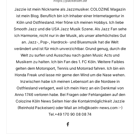
https://packeisen.de
Jazzie ist mein Nickname als Jazzmusiker. COLOZINE Magazin
ist mein Blog. Beruflich bin ich Inhaber einer Internetagentur in
Köln und Ostfriesland. Hier fröne ich meinen Hobbys. Ich liebe
Smooth Jazz und die USA Jazz Musik Szene. Als Jazz Fan sehe
ich Harmonie, nicht nur in der Musik, als unser allerhöchstes Gut
an. Jazz-, Pop-, Hardrock- und Bluesmusik hat die Welt
verändert und ist für mich unverzichtbar. Grund genug, durch die
Welt zu surfen und Ausschau nach guten Music Acts und
Musikern zu halten. Ich bin Fan des 1. FC Köln. Weitere Faibles
gelten dem Motorsport, Tennis und Motorrad fahren. Ich bin ein
Honda Freak und lasse mir gerne den Wind um die Nase wehen.
Inzwischen habe ich meinen Lebensort an die Nordsee in
Ostfriesland verlagert, weil ich mein Herz an ein Denkmal von
Anno 1746 verloren habe. Bei Fragen oder Fehlangaben auf den
Colozine Köln News Seiten hier die Kontaktmöglichkeit Jazzie
(Reinhold Packeisen) oder Mail an info@koeln-news.com :-)
Tel.+49 170 90 08 08 74