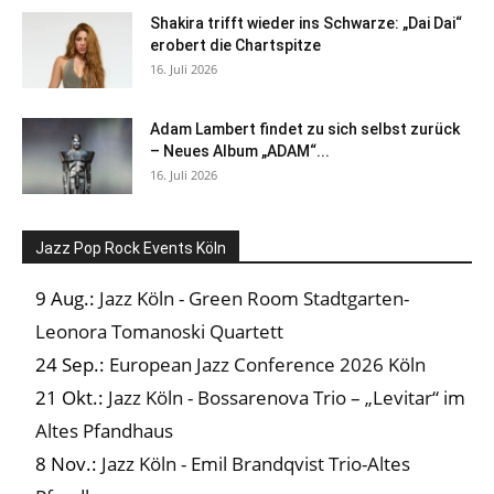
Shakira trifft wieder ins Schwarze: „Dai Dai“
erobert die Chartspitze
16. Juli 2026
Adam Lambert findet zu sich selbst zurück
– Neues Album „ADAM“...
16. Juli 2026
Jazz Pop Rock Events Köln
9 Aug.:
Jazz Köln - Green Room Stadtgarten-
Leonora Tomanoski Quartett
24 Sep.:
European Jazz Conference 2026 Köln
21 Okt.:
Jazz Köln - Bossarenova Trio – „Levitar“ im
Altes Pfandhaus
8 Nov.:
Jazz Köln - Emil Brandqvist Trio-Altes