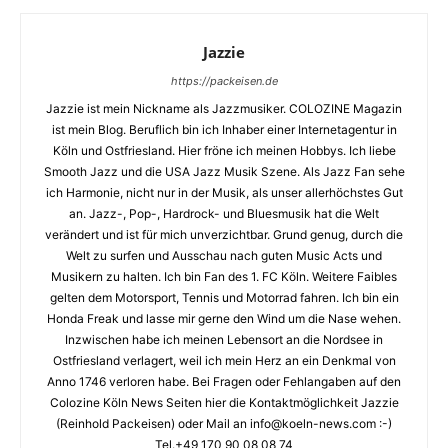
Jazzie
https://packeisen.de
Jazzie ist mein Nickname als Jazzmusiker. COLOZINE Magazin
ist mein Blog. Beruflich bin ich Inhaber einer Internetagentur in
Köln und Ostfriesland. Hier fröne ich meinen Hobbys. Ich liebe
Smooth Jazz und die USA Jazz Musik Szene. Als Jazz Fan sehe
ich Harmonie, nicht nur in der Musik, als unser allerhöchstes Gut
an. Jazz-, Pop-, Hardrock- und Bluesmusik hat die Welt
verändert und ist für mich unverzichtbar. Grund genug, durch die
Welt zu surfen und Ausschau nach guten Music Acts und
Musikern zu halten. Ich bin Fan des 1. FC Köln. Weitere Faibles
gelten dem Motorsport, Tennis und Motorrad fahren. Ich bin ein
Honda Freak und lasse mir gerne den Wind um die Nase wehen.
Inzwischen habe ich meinen Lebensort an die Nordsee in
Ostfriesland verlagert, weil ich mein Herz an ein Denkmal von
Anno 1746 verloren habe. Bei Fragen oder Fehlangaben auf den
Colozine Köln News Seiten hier die Kontaktmöglichkeit Jazzie
(Reinhold Packeisen) oder Mail an info@koeln-news.com :-)
Tel.+49 170 90 08 08 74