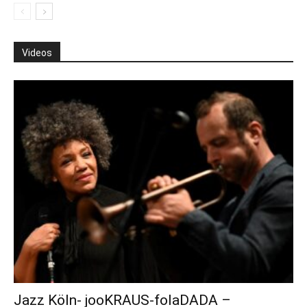
Videos
Jazz Köln- jooKRAUS-folaDADA –