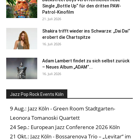
Single „Bottle Up“ für den dritten PAW-
Patrol-Kinofilm
21. Juli 2026
Shakira trifft wieder ins Schwarze: „Dai Dai“
erobert die Chartspitze
16. Juli 2026
Adam Lambert findet zu sich selbst zurück
– Neues Album „ADAM“...
16. Juli 2026
Jazz Pop Rock Events Köln
9 Aug.:
Jazz Köln - Green Room Stadtgarten-
Leonora Tomanoski Quartett
24 Sep.:
European Jazz Conference 2026 Köln
21 Okt.:
Jazz Köln - Bossarenova Trio – „Levitar“ im