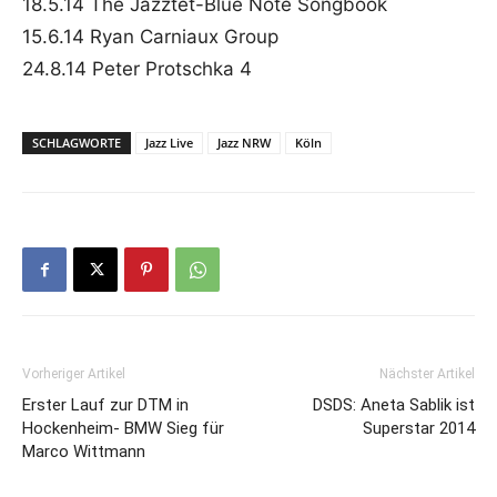
18.5.14 The Jazztet-Blue Note Songbook
15.6.14 Ryan Carniaux Group
24.8.14 Peter Protschka 4
SCHLAGWORTE
Jazz Live
Jazz NRW
Köln
Vorheriger Artikel
Nächster Artikel
Erster Lauf zur DTM in
DSDS: Aneta Sablik ist
Hockenheim- BMW Sieg für
Superstar 2014
Marco Wittmann