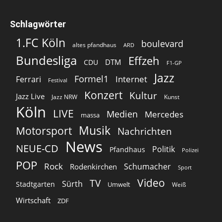
Schlagwörter
1.FC Köln
boulevard
altes pfandhaus
ARD
Bundesliga
Effzeh
DTM
CDU
F1-GP
Jazz
Formel1
Internet
Ferrari
Festival
Konzert
Kultur
Jazz Live
Jazz NRW
Kunst
Köln
LIVE
Medien
Mercedes
massa
Musik
Motorsport
Nachrichten
News
NEUE-CD
Politik
Pfandhaus
Polizei
POP
Rock
Schumacher
Rodenkirchen
Sport
Video
TV
Sürth
Stadtgarten
Umwelt
Weiß
Wirtschaft
ZDF