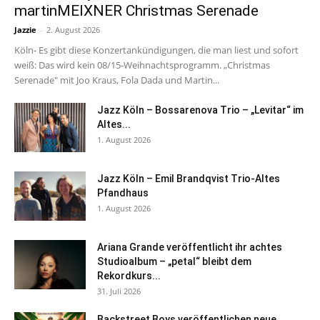
martinMEIXNER Christmas Serenade
Jazzie
-
2. August 2026
Köln- Es gibt diese Konzertankündigungen, die man liest und sofort
weiß: Das wird kein 08/15-Weihnachtsprogramm. „Christmas
Serenade" mit Joo Kraus, Fola Dada und Martin...
Jazz Köln – Bossarenova Trio – „Levitar“ im
Altes...
1. August 2026
Jazz Köln – Emil Brandqvist Trio-Altes
Pfandhaus
1. August 2026
Ariana Grande veröffentlicht ihr achtes
Studioalbum – „petal“ bleibt dem
Rekordkurs...
31. Juli 2026
Backstreet Boys veröffentlichen neue