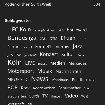
Rodenkirchen Sürth Weiß
304
Schlagwörter
1.FC Köln
boulevard
altes pfandhaus
ARD
Bundesliga
Effzeh
DTM
CDU
F1-GP
Jazz
Formel1
Internet
Ferrari
Festival
Konzert
Kultur
Jazz Live
Jazz NRW
Kunst
Köln
LIVE
Medien
Mercedes
massa
Musik
Motorsport
Nachrichten
News
NEUE-CD
Politik
Pfandhaus
Polizei
POP
Rock
Schumacher
Rodenkirchen
Sport
Video
TV
Sürth
Stadtgarten
Umwelt
Weiß
Wirtschaft
ZDF