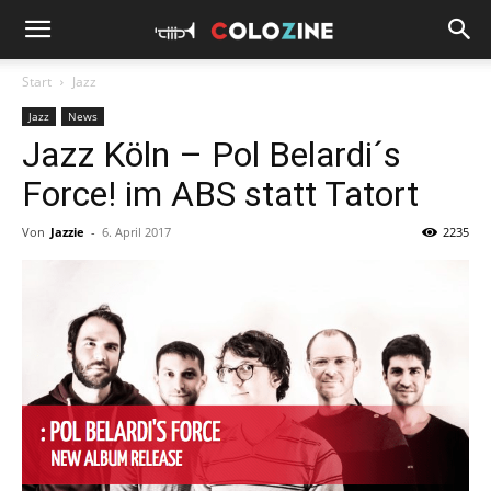
Start
Jazz
Jazz
News
Jazz Köln – Pol Belardi´s
Force! im ABS statt Tatort
Von
Jazzie
-
6. April 2017
2235