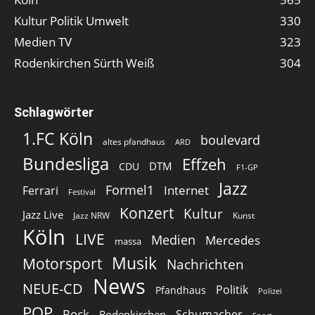
Kultur Politik Umwelt
330
Medien TV
323
Rodenkirchen Sürth Weiß
304
Schlagwörter
1.FC Köln
boulevard
altes pfandhaus
ARD
Bundesliga
Effzeh
DTM
CDU
F1-GP
Jazz
Formel1
Internet
Ferrari
Festival
Konzert
Kultur
Jazz Live
Jazz NRW
Kunst
Köln
LIVE
Medien
Mercedes
massa
Musik
Motorsport
Nachrichten
News
NEUE-CD
Politik
Pfandhaus
Polizei
POP
Rock
Schumacher
Rodenkirchen