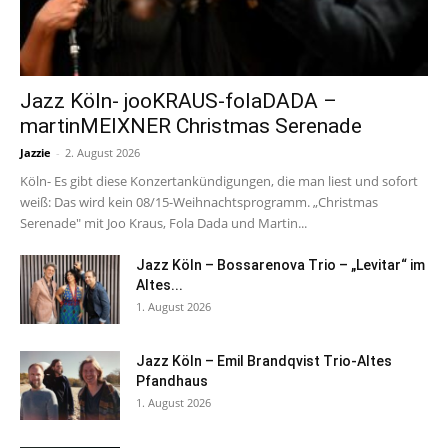
Jazz Köln- jooKRAUS-folaDADA –
martinMEIXNER Christmas Serenade
Jazzie
-
2. August 2026
Köln- Es gibt diese Konzertankündigungen, die man liest und sofort
weiß: Das wird kein 08/15-Weihnachtsprogramm. „Christmas
Serenade" mit Joo Kraus, Fola Dada und Martin...
Jazz Köln – Bossarenova Trio – „Levitar“ im
Altes...
1. August 2026
Jazz Köln – Emil Brandqvist Trio-Altes
Pfandhaus
1. August 2026