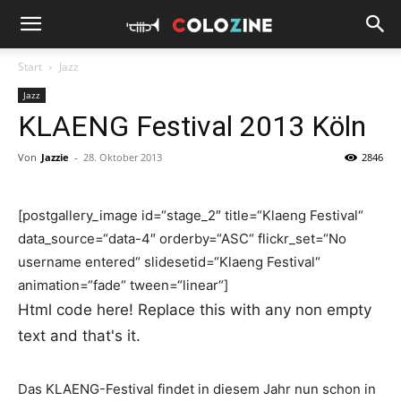
Start
Jazz
Jazz
KLAENG Festival 2013 Köln
Von
Jazzie
-
28. Oktober 2013
2846
[postgallery_image id=“stage_2″ title=“Klaeng Festival“
data_source=“data-4″ orderby=“ASC“ flickr_set=“No
username entered“ slidesetid=“Klaeng Festival“
animation=“fade“ tween=“linear“]
Html code here! Replace this with any non empty
text and that's it.
Das KLAENG-Festival findet in diesem Jahr nun schon in