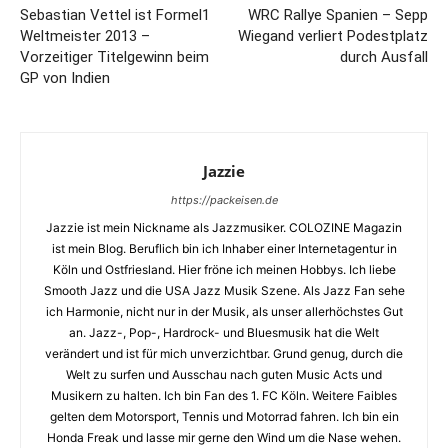
Sebastian Vettel ist Formel1
WRC Rallye Spanien – Sepp
Weltmeister 2013 –
Wiegand verliert Podestplatz
Vorzeitiger Titelgewinn beim
durch Ausfall
GP von Indien
Jazzie
https://packeisen.de
Jazzie ist mein Nickname als Jazzmusiker. COLOZINE Magazin
ist mein Blog. Beruflich bin ich Inhaber einer Internetagentur in
Köln und Ostfriesland. Hier fröne ich meinen Hobbys. Ich liebe
Smooth Jazz und die USA Jazz Musik Szene. Als Jazz Fan sehe
ich Harmonie, nicht nur in der Musik, als unser allerhöchstes Gut
an. Jazz-, Pop-, Hardrock- und Bluesmusik hat die Welt
verändert und ist für mich unverzichtbar. Grund genug, durch die
Welt zu surfen und Ausschau nach guten Music Acts und
Musikern zu halten. Ich bin Fan des 1. FC Köln. Weitere Faibles
gelten dem Motorsport, Tennis und Motorrad fahren. Ich bin ein
Honda Freak und lasse mir gerne den Wind um die Nase wehen.