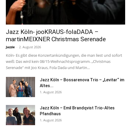
Jazz Köln- jooKRAUS-folaDADA –
martinMEIXNER Christmas Serenade
Jazzie
-
2. August 2026
Köln- Es gibt diese Konzertankündigungen, die man liest und sofort
weiß: Das wird kein 08/15-Weihnachtsprogramm. „Christmas
Serenade" mit Joo Kraus, Fola Dada und Martin...
Jazz Köln – Bossarenova Trio – „Levitar“ im
Altes...
1. August 2026
Jazz Köln – Emil Brandqvist Trio-Altes
Pfandhaus
1. August 2026