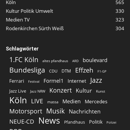
Köln
565
Kultur Politik Umwelt
330
Medien TV
323
Rodenkirchen Sürth Weiß
304
Schlagwörter
1.FC Köln
boulevard
altes pfandhaus
ARD
Bundesliga
Effzeh
DTM
CDU
F1-GP
Jazz
Formel1
Internet
Ferrari
Festival
Konzert
Kultur
Jazz Live
Jazz NRW
Kunst
Köln
LIVE
Medien
Mercedes
massa
Musik
Motorsport
Nachrichten
News
NEUE-CD
Politik
Pfandhaus
Polizei