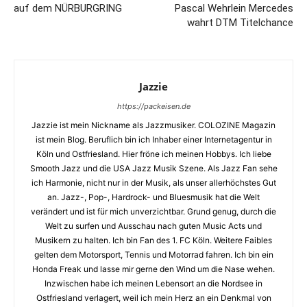
auf dem NÜRBURGRING
Pascal Wehrlein Mercedes
wahrt DTM Titelchance
Jazzie
https://packeisen.de
Jazzie ist mein Nickname als Jazzmusiker. COLOZINE Magazin
ist mein Blog. Beruflich bin ich Inhaber einer Internetagentur in
Köln und Ostfriesland. Hier fröne ich meinen Hobbys. Ich liebe
Smooth Jazz und die USA Jazz Musik Szene. Als Jazz Fan sehe
ich Harmonie, nicht nur in der Musik, als unser allerhöchstes Gut
an. Jazz-, Pop-, Hardrock- und Bluesmusik hat die Welt
verändert und ist für mich unverzichtbar. Grund genug, durch die
Welt zu surfen und Ausschau nach guten Music Acts und
Musikern zu halten. Ich bin Fan des 1. FC Köln. Weitere Faibles
gelten dem Motorsport, Tennis und Motorrad fahren. Ich bin ein
Honda Freak und lasse mir gerne den Wind um die Nase wehen.
Inzwischen habe ich meinen Lebensort an die Nordsee in
Ostfriesland verlagert, weil ich mein Herz an ein Denkmal von