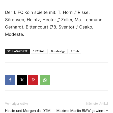
Der 1. FC Köln spielte mit: T. Horn „“ Risse,
Sörensen, Heintz, Hector „“ Zoller, Ma. Lehmann,
Gerhardt, Bittencourt (78. Svento) „“ Osako,
Modeste.
SCHLAGWORTE
1.FC Köln
Bundesliga
Effzeh
Vorheriger Artikel
Nächster Artikel
Heute und Morgen die DTM
Maxime Martin BMW gewinnt –