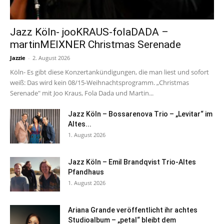
Jazz Köln- jooKRAUS-folaDADA –
martinMEIXNER Christmas Serenade
Jazzie
-
2. August 2026
Köln- Es gibt diese Konzertankündigungen, die man liest und sofort
weiß: Das wird kein 08/15-Weihnachtsprogramm. „Christmas
Serenade" mit Joo Kraus, Fola Dada und Martin...
Jazz Köln – Bossarenova Trio – „Levitar“ im
Altes...
1. August 2026
Jazz Köln – Emil Brandqvist Trio-Altes
Pfandhaus
1. August 2026
Ariana Grande veröffentlicht ihr achtes
Studioalbum – „petal“ bleibt dem