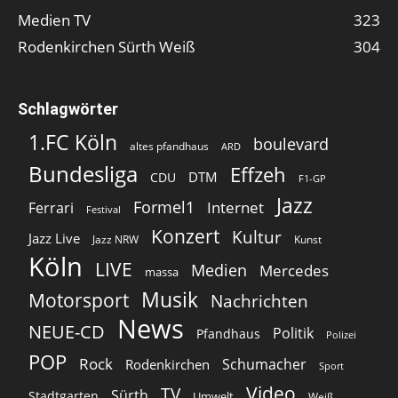
Medien TV
323
Rodenkirchen Sürth Weiß
304
Schlagwörter
1.FC Köln
boulevard
altes pfandhaus
ARD
Bundesliga
Effzeh
DTM
CDU
F1-GP
Jazz
Formel1
Internet
Ferrari
Festival
Konzert
Kultur
Jazz Live
Jazz NRW
Kunst
Köln
LIVE
Medien
Mercedes
massa
Musik
Motorsport
Nachrichten
News
NEUE-CD
Politik
Pfandhaus
Polizei
POP
Rock
Schumacher
Rodenkirchen
Sport
Video
TV
Sürth
Stadtgarten
Umwelt
Weiß