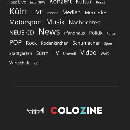
Konzert
Kultur
Jazz Live
Jazz NRW
Kunst
Köln
LIVE
Medien
Mercedes
massa
Musik
Motorsport
Nachrichten
News
NEUE-CD
Politik
Pfandhaus
Polizei
POP
Rock
Schumacher
Rodenkirchen
Sport
Video
TV
Sürth
Stadtgarten
Umwelt
Weiß
Wirtschaft
ZDF