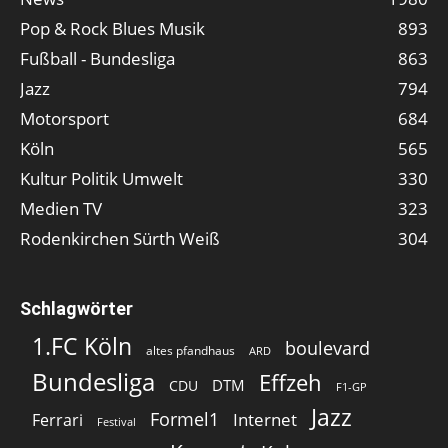
Pop & Rock Blues Musik
893
Fußball - Bundesliga
863
Jazz
794
Motorsport
684
Köln
565
Kultur Politik Umwelt
330
Medien TV
323
Rodenkirchen Sürth Weiß
304
Schlagwörter
1.FC Köln
boulevard
altes pfandhaus
ARD
Bundesliga
Effzeh
DTM
CDU
F1-GP
Jazz
Formel1
Internet
Ferrari
Festival