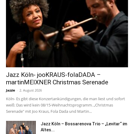
Jazz Köln- jooKRAUS-folaDADA –
martinMEIXNER Christmas Serenade
Jazzie
-
2. August 2026
Köln- Es gibt diese Konzertankündigungen, die man liest und sofort
weiß: Das wird kein 08/15-Weihnachtsprogramm. „Christmas
Serenade" mit Joo Kraus, Fola Dada und Martin...
Jazz Köln – Bossarenova Trio – „Levitar“ im
Altes...