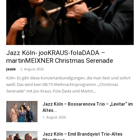
Jazz Köln- jooKRAUS-folaDADA –
martinMEIXNER Christmas Serenade
Jazzie
-
2. August 2026
Köln- Es gibt diese Konzertankündigungen, die man liest und sofort
weiß: Das wird kein 08/15-Weihnachtsprogramm. „Christmas
Serenade" mit Joo Kraus, Fola Dada und Martin...
Jazz Köln – Bossarenova Trio – „Levitar“ im
Altes...
1. August 2026
Jazz Köln – Emil Brandqvist Trio-Altes