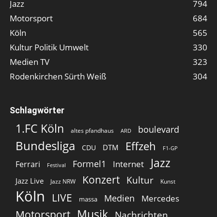
Jazz
794
Motorsport
684
Köln
565
Kultur Politik Umwelt
330
Medien TV
323
Rodenkirchen Sürth Weiß
304
Schlagwörter
1.FC Köln
boulevard
altes pfandhaus
ARD
Bundesliga
Effzeh
DTM
CDU
F1-GP
Jazz
Formel1
Internet
Ferrari
Festival
Konzert
Kultur
Jazz Live
Jazz NRW
Kunst
Köln
LIVE
Medien
Mercedes
massa
Musik
Motorsport
Nachrichten