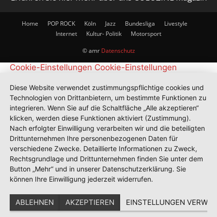
Home
POP ROCK
Köln
Jazz
Bundesliga
Livestyle
Internet
Kultur- Politik
Motorsport
© amr
Datenschutz
Cookie-Einstellungen
Cookie-Einstellungen
Diese Website verwendet zustimmungspflichtige cookies und
Technologien von Drittanbietern, um bestimmte Funktionen zu
integrieren. Wenn Sie auf die Schaltfläche „Alle akzeptieren“
klicken, werden diese Funktionen aktiviert (Zustimmung).
Nach erfolgter Einwilligung verarbeiten wir und die beteiligten
Drittunternehmen Ihre personenbezogenen Daten für
verschiedene Zwecke. Detaillierte Informationen zu Zweck,
Rechtsgrundlage und Drittunternehmen finden Sie unter dem
Button „Mehr“ und in unserer Datenschutzerklärung. Sie
können Ihre Einwilligung jederzeit widerrufen.
ABLEHNEN
AKZEPTIEREN
EINSTELLUNGEN VERWAL