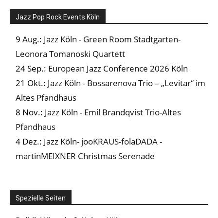
Jazz Pop Rock Events Köln
9 Aug.:
Jazz Köln - Green Room Stadtgarten-
Leonora Tomanoski Quartett
24 Sep.:
European Jazz Conference 2026 Köln
21 Okt.:
Jazz Köln - Bossarenova Trio – „Levitar“ im
Altes Pfandhaus
8 Nov.:
Jazz Köln - Emil Brandqvist Trio-Altes
Pfandhaus
4 Dez.:
Jazz Köln- jooKRAUS-folaDADA -
martinMEIXNER Christmas Serenade
Spezielle Seiten