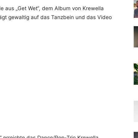
ngle aus „Get Wet“, dem Album von Krewella
ägt gewaltig auf das Tanzbein und das Video
“ erreichte das Dance/Pop-Trio Krewella