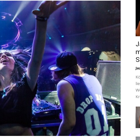
J
m
S
Ja
Kö
li
We
Kr