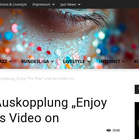
itness & Livestyle
Impressum
Jazz News
AZZ
BUNDESLIGA
LIVESTYLE
INTERNET
KU
kopplung „Enjoy The Ride“ und das Video on
Auskopplung „Enjoy
s Video on
3048