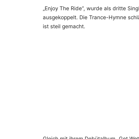
„Enjoy The Ride“, wurde als dritte Si
ausgekoppelt. Die Trance-Hymne schl
ist steil gemacht.
Gleich mit ihrem Debütalbum „Get Wet