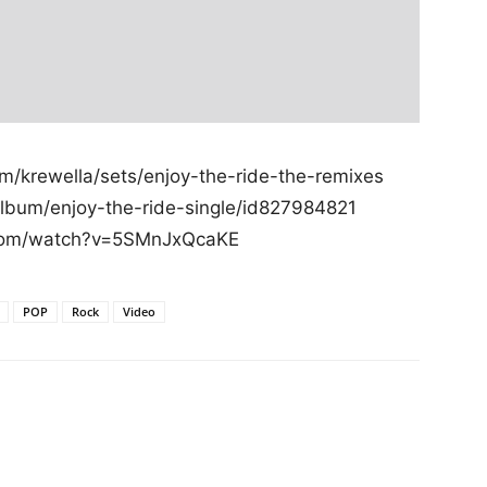
krewella/sets/enjoy-the-ride-the-remixes
album/enjoy-the-ride-single/id827984821
com/watch?v=5SMnJxQcaKE
POP
Rock
Video