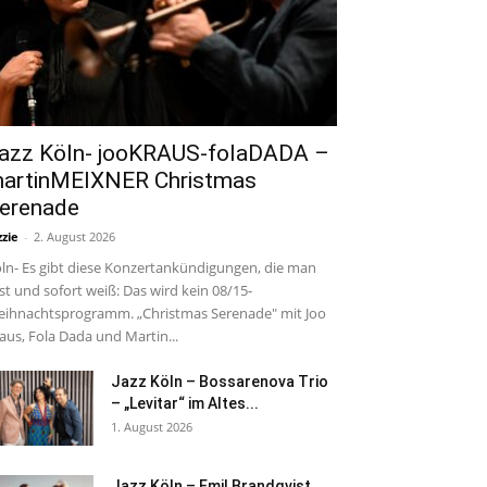
azz Köln- jooKRAUS-folaDADA –
artinMEIXNER Christmas
erenade
zzie
-
2. August 2026
ln- Es gibt diese Konzertankündigungen, die man
est und sofort weiß: Das wird kein 08/15-
ihnachtsprogramm. „Christmas Serenade" mit Joo
aus, Fola Dada und Martin...
Jazz Köln – Bossarenova Trio
– „Levitar“ im Altes...
1. August 2026
Jazz Köln – Emil Brandqvist