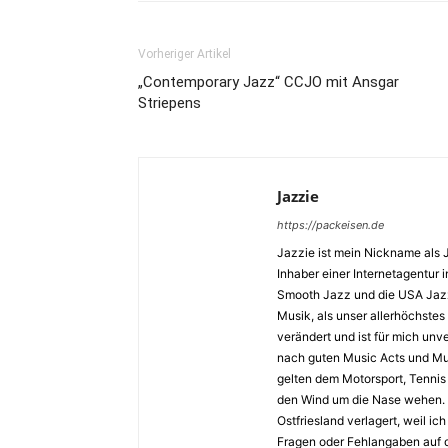
Vorheriger Artikel
„Contemporary Jazz“ CCJO mit Ansgar
Striepens
Jazzie
https://packeisen.de
Jazzie ist mein Nickname als 
Inhaber einer Internetagentur i
Smooth Jazz und die USA Jazz 
Musik, als unser allerhöchstes
verändert und ist für mich unv
nach guten Music Acts und Musi
gelten dem Motorsport, Tennis 
den Wind um die Nase wehen. 
Ostfriesland verlagert, weil i
Fragen oder Fehlangaben auf d