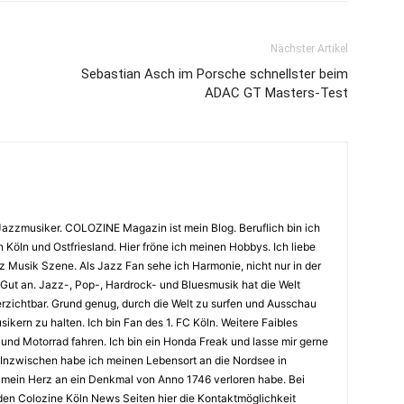
Nächster Artikel
Sebastian Asch im Porsche schnellster beim
ADAC GT Masters-Test
Jazzmusiker. COLOZINE Magazin ist mein Blog. Beruflich bin ich
n Köln und Ostfriesland. Hier fröne ich meinen Hobbys. Ich liebe
Musik Szene. Als Jazz Fan sehe ich Harmonie, nicht nur in der
 Gut an. Jazz-, Pop-, Hardrock- und Bluesmusik hat die Welt
erzichtbar. Grund genug, durch die Welt zu surfen und Ausschau
kern zu halten. Ich bin Fan des 1. FC Köln. Weitere Faibles
und Motorrad fahren. Ich bin ein Honda Freak und lasse mir gerne
Inzwischen habe ich meinen Lebensort an die Nordsee in
ch mein Herz an ein Denkmal von Anno 1746 verloren habe. Bei
en Colozine Köln News Seiten hier die Kontaktmöglichkeit