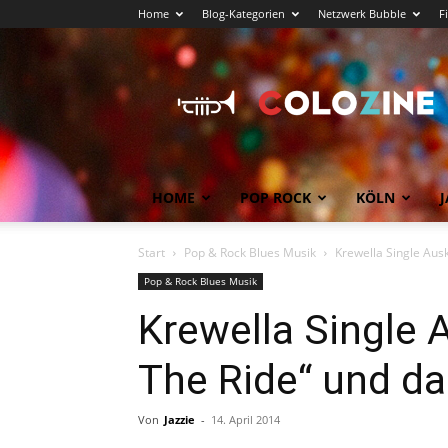
Home
Blog-Kategorien
Netzwerk Bubble
F
Köln
News
COLOZINE
Magazin
HOME
POP ROCK
KÖLN
J
Start
Pop & Rock Blues Musik
Krewella Single Aus
Pop & Rock Blues Musik
Krewella Single 
The Ride“ und da
Von
Jazzie
-
14. April 2014