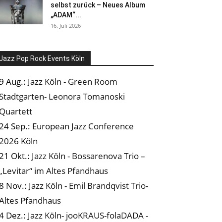
selbst zurück – Neues Album
„ADAM“...
16. Juli 2026
Jazz Pop Rock Events Köln
9 Aug.:
Jazz Köln - Green Room
Stadtgarten- Leonora Tomanoski
Quartett
24 Sep.:
European Jazz Conference
2026 Köln
21 Okt.:
Jazz Köln - Bossarenova Trio –
„Levitar“ im Altes Pfandhaus
8 Nov.:
Jazz Köln - Emil Brandqvist Trio-
Altes Pfandhaus
4 Dez.:
Jazz Köln- jooKRAUS-folaDADA -